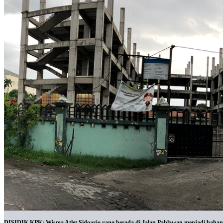
DISIDIK KPK: Wisma Atlet Sidoarjo yang berada di Jalan Pahlawan menjadi bahan 