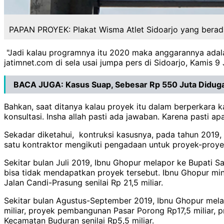
PAPAN PROYEK: Plakat Wisma Atlet Sidoarjo yang berada 
"Jadi kalau programnya itu 2020 maka anggarannya adala
jatimnet.com di sela usai jumpa pers di Sidoarjo, Kamis 9
BACA JUGA:
Kasus Suap, Sebesar Rp 550 Juta Diduga
Bahkan, saat ditanya kalau proyek itu dalam berperkara k
konsultasi. Insha allah pasti ada jawaban. Karena pasti ap
Sekadar diketahui, kontruksi kasusnya, pada tahun 201
satu kontraktor mengikuti pengadaan untuk proyek-proye
Sekitar bulan Juli 2019, Ibnu Ghopur melapor ke Bupati 
bisa tidak mendapatkan proyek tersebut. Ibnu Ghopur mi
Jalan Candi-Prasung senilai Rp 21,5 miliar.
Sekitar bulan Agustus-September 2019, Ibnu Ghopur mel
miliar, proyek pembangunan Pasar Porong Rp17,5 miliar, 
Kecamatan Buduran senilai Rp5,5 miliar.