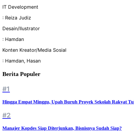
IT Development
: Reiza Judiz
Desain/Ilustrator
: Hamdan
Konten Kreator/Media Sosial
: Hamdan, Hasan
Berita Populer
#1
Hingga Empat Minggu, Upah Buruh Proyek Sekolah Rakyat Tu
#2
Manajer Kopdes Siap Diterjunkan, Bisnisnya Sudah Siap?