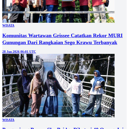
WISATA
Komunitas Wartawan Grissee Catatkan Rekor MURI
Gunungan Dari Rangkaian Sego Krawu Terbanyak
28 Jun 2026 06:01 UTC
WISATA