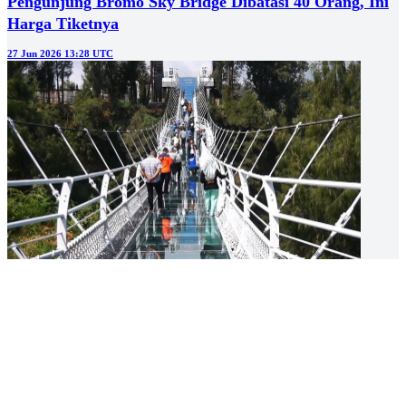
Pengunjung Bromo Sky Bridge Dibatasi 40 Orang, Ini
Harga Tiketnya
27 Jun 2026 13:28 UTC
WISATA
Libur Sekolah, Bromo Sky Bridge Langsung Diserbu
Wisatawan
27 Jun 2026 08:20 UTC