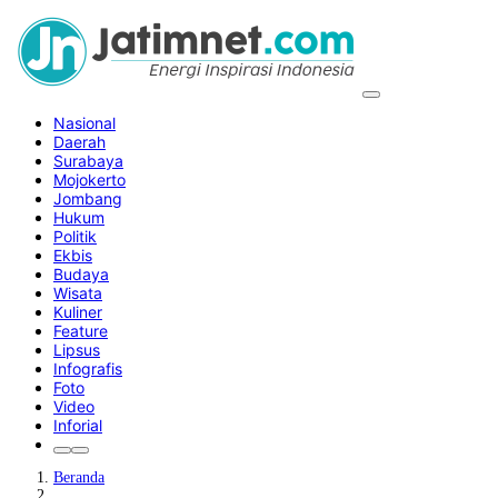
Nasional
Daerah
Surabaya
Mojokerto
Jombang
Hukum
Politik
Ekbis
Budaya
Wisata
Kuliner
Feature
Lipsus
Infografis
Foto
Video
Inforial
Beranda