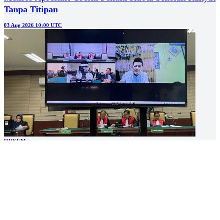
Tanpa Titipan
03 Aug 2026 10:00 UTC
HUKUM
Tiga Terdakwa Korupsi Dana Hibah Ponpes di Gresik
Divonis Satu Tahun Penjara
31 Jul 2026 03:30 UTC