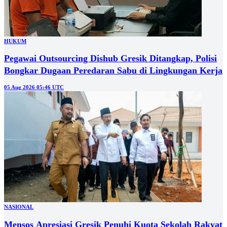
HUKUM
Pegawai Outsourcing Dishub Gresik Ditangkap, Polisi
Bongkar Dugaan Peredaran Sabu di Lingkungan Kerja
05 Aug 2026 05:46 UTC
NASIONAL
Mensos Apresiasi Gresik Penuhi Kuota Sekolah Rakyat