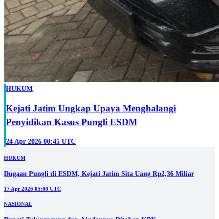
HUKUM
Kejati Jatim Ungkap Upaya Menghalangi
Penyidikan Kasus Pungli ESDM
24 Apr 2026 00:45 UTC
HUKUM
Dugaan Pungli di ESDM, Kejati Jatim Sita Uang Rp2,36 Miliar
17 Apr 2026 05:00 UTC
NASIONAL