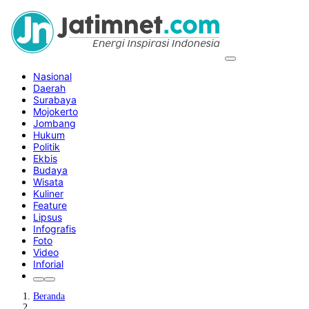
Nasional
Daerah
Surabaya
Mojokerto
Jombang
Hukum
Politik
Ekbis
Budaya
Wisata
Kuliner
Feature
Lipsus
Infografis
Foto
Video
Inforial
Beranda