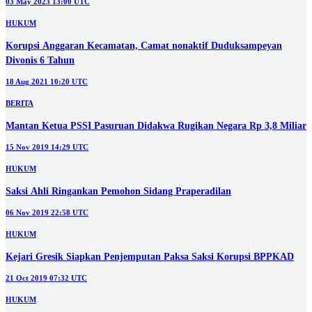
03 May 2023 13:00 UTC
HUKUM
Korupsi Anggaran Kecamatan, Camat nonaktif Duduksampeyan
Divonis 6 Tahun
18 Aug 2021 10:20 UTC
BERITA
Mantan Ketua PSSI Pasuruan Didakwa Rugikan Negara Rp 3,8 Miliar
15 Nov 2019 14:29 UTC
HUKUM
Saksi Ahli Ringankan Pemohon Sidang Praperadilan
06 Nov 2019 22:58 UTC
HUKUM
Kejari Gresik Siapkan Penjemputan Paksa Saksi Korupsi BPPKAD
21 Oct 2019 07:32 UTC
HUKUM