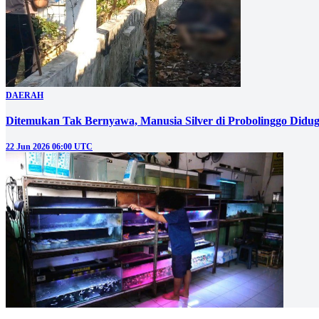
DAERAH
Ditemukan Tak Bernyawa, Manusia Silver di Probolinggo Didug
22 Jun 2026 06:00 UTC
EKBIS