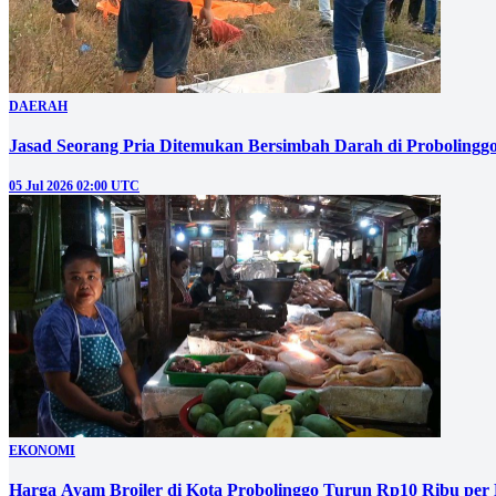
DAERAH
Jasad Seorang Pria Ditemukan Bersimbah Darah di Probolingg
05 Jul 2026 02:00 UTC
EKONOMI
Harga Ayam Broiler di Kota Probolinggo Turun Rp10 Ribu per