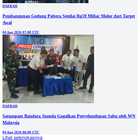
DAERAH
Pembangunan Gedung Poltera Senilai Rp59 Miliar Molor dari Target
Awal
04 Aug 2026 07:00 UTC
DAERAH
Satgaspam Bandara Juanda Gagalkan Penyelundupan Sabu oleh WN
Malaysia
04 Aug 2026 06:00 UTC
Lihat selengkapnya