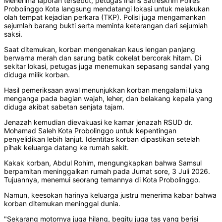
Menerima laporan tersebut, petugas Inafis Satreskrim Polres
Probolinggo Kota langsung mendatangi lokasi untuk melakukan
olah tempat kejadian perkara (TKP). Polisi juga mengamankan
sejumlah barang bukti serta meminta keterangan dari sejumlah
saksi.
Saat ditemukan, korban mengenakan kaus lengan panjang
berwarna merah dan sarung batik cokelat bercorak hitam. Di
sekitar lokasi, petugas juga menemukan sepasang sandal yang
diduga milik korban.
Hasil pemeriksaan awal menunjukkan korban mengalami luka
menganga pada bagian wajah, leher, dan belakang kepala yang
diduga akibat sabetan senjata tajam.
Jenazah kemudian dievakuasi ke kamar jenazah RSUD dr.
Mohamad Saleh Kota Probolinggo untuk kepentingan
penyelidikan lebih lanjut. Identitas korban dipastikan setelah
pihak keluarga datang ke rumah sakit.
Kakak korban, Abdul Rohim, mengungkapkan bahwa Samsul
berpamitan meninggalkan rumah pada Jumat sore, 3 Juli 2026.
Tujuannya, menemui seorang temannya di Kota Probolinggo.
Namun, keesokan harinya keluarga justru menerima kabar bahwa
korban ditemukan meninggal dunia.
"Sekarang motornya juga hilang, begitu juga tas yang berisi