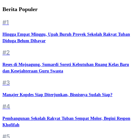
Berita Populer
#1
Hingga Empat Minggu, Upah Buruh Proyek Sekolah Rakyat Tuban
Diduga Belum Dibayar
#2
Reses di Mojoagung, Sumardi Soroti Kebutuhan Ruang Kelas Baru
dan Kesejahteraan Guru Swasta
#3
Manajer Kopdes Siap Diterjunkan, Bisnisnya Sudah Siap?
#4
Pembangunan Sekolah Rakyat Tuban Sempat Molor, Begini Respon
Khofifah
#5