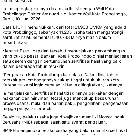
Jatim M. Fauzi.
Ia mengungkapkannya dalam audiensi dengan Wali Kota
Probolinggo Dokter Aminuddin di Kantor Wali Kota Probolinggo,
Rabu, 10 Juni 2026. ‎
‎Data BPJPH menunjukkan, dari total 21.938 UMKM yang ada di
Kota Probolinggo, sebanyak 11.205 usaha telah mengantongi
sertifikat halal. Sementara, 10.733 lainnya masih belum
tersertifikasi. ‎
‎Menurut Fauzi, capaian tersebut menunjukkan perkembangan
yang cukup pesat. Bahkan, Kota Probolinggo dinilai menjadi salah
satu daerah dengan pertumbuhan sertifikasi halal yang baik
dalam beberapa tahun terakhir. ‎
‎“Pergerakan Kota Probolinggo luar biasa. Dalam lima tahun
terakhir perkembangannya cukup tinggi untuk ukuran kota.
Karena itu kami ingin capaian ini terus ditingkatkan,” katanya. ‎‎
Ia menjelaskan, sertifikasi halal tidak hanya berkaitan dengan
makanan dan minuman, tetapi juga mencakup keseluruhan
proses usaha, mulai dari bahan baku, pengolahan, pengemasan
hingga penyajian produk.
‎Selain itu, pelaku usaha juga diwajibkan memiliki Nomor Induk
Berusaha (NIB) sebagai salah satu syarat pengajuan.
‎‎BPJPH mengimbau pelaku usaha yang belum memiliki sertifikat