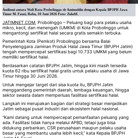
Audiensi antara Wali Kota Probolinggo dr Aminuddin dengan Kepala BPJPH Jawa
Timur M. Fauzi, Rabu, 10 Juni 2026 Foto: Zulafif.
JATIMNET.COM
, Probolinggo – Peluang bagi para pelaku usaha
mikro, kecil, dan menengah (UMKM) di Kota Probolinggo untuk
mengantongi sertifikat halal secara gratis semakin terbuka.
‎Pemerintah Kota (Pemkot) Probolinggo bersama Balai
Penyelenggara Jaminan Produk Halal Jawa Timur (BPJPH Jatim)
tengah mempercepat sertifikasi bagi 10.733 UMKM yang belum
memiliki sertifikat halal.
Berdasarkan catatan BPJPH Jatim, hingga kini masih tersedia
kuota 62 ribu sertifikat halal gratis untuk pelaku usaha di Jawa
Timur hingga 30 Juni 2026.
Untuk mengejar target dari sisa kuota itu, BPJPH Jatim
menggandeng pemerintah daerah, lembaga keuangan, hingga
sektor swasta dalam memperluas fasilitasi sertifikasi halal.
Langkah ini merupakan bagian dari strategi besar menjadikan
Jatim sebagai pusat industri dan ekosistem halal nasional.
‎‎“Kami datang untuk mempercepat pemanfaatan peluang yang
ada. Fasilitasi tidak hanya melalui APBD, tetapi juga bisa
didukung perbankan, CSR perusahaan maupun pelaku usaha
besar yang membantu usaha lebih kecil,” kata Kepala BPJPH