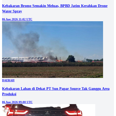
Kebakaran Bromo Semakin Meluas, BPBD Jatim Kerahkan Drone
Water Spray
06 Aug 2026 11:02 UTC
DAERAH
Kebakaran Lahan di Dekat PT Sun Papar Source Tak Ganggu Area
Produksi
06 Aug 2026 09:00 UTC