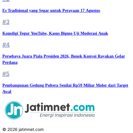
Es Tradisional yang Segar untuk Perayaan 17 Agustus
#3
Komdigi Tegur YouTube, Kasus Bigmo Uji Moderasi Anak
#4
Persebaya Juara Piala Presiden 2026, Bonek Konvoi Rayakan Gelar
Perdana
#5
Pembangunan Gedung Poltera Senilai Rp59 Miliar Molor dari Target
Awal
© 2026 jatimnet.com