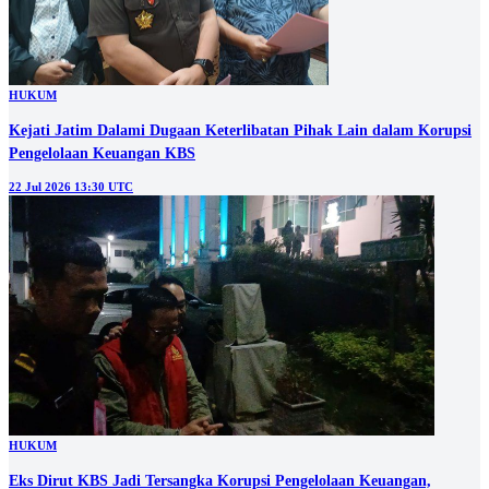
HUKUM
Kejati Jatim Dalami Dugaan Keterlibatan Pihak Lain dalam Korupsi
Pengelolaan Keuangan KBS
22 Jul 2026 13:30 UTC
HUKUM
Eks Dirut KBS Jadi Tersangka Korupsi Pengelolaan Keuangan,