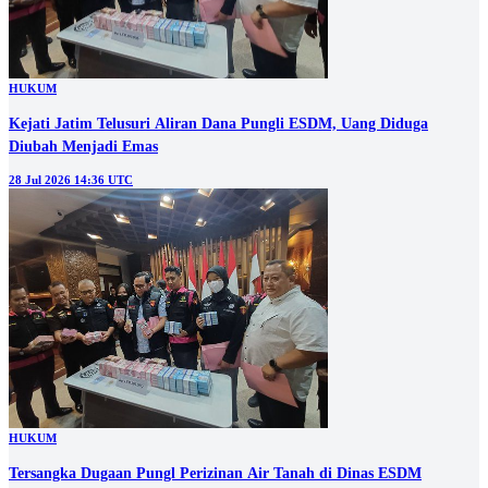
HUKUM
Kejati Jatim Telusuri Aliran Dana Pungli ESDM, Uang Diduga
Diubah Menjadi Emas
28 Jul 2026 14:36 UTC
HUKUM
Tersangka Dugaan Pungl Perizinan Air Tanah di Dinas ESDM