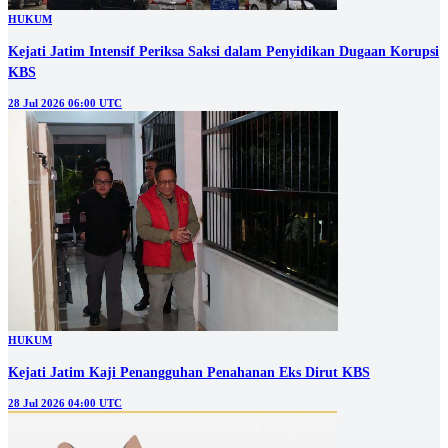
HUKUM
Kejati Jatim Intensif Periksa Saksi dalam Penyidikan Dugaan Korupsi
KBS
28 Jul 2026 06:00 UTC
HUKUM
Kejati Jatim Kaji Penangguhan Penahanan Eks Dirut KBS
28 Jul 2026 04:00 UTC