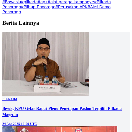
#Bawaslu
#pilkada
#apk
#alat peraga kampanye
#Pilkada
Ponorogo
#Pilbup Ponorogo
#Perusakan APK
#Aksi Demo
Ponorogo
Berita Lainnya
PILKADA
Besok, KPU Gelar Rapat Pleno Penetapan Paslon Terpilih Pilkada
Magetan
24 Apr 2025 12:09 UTC