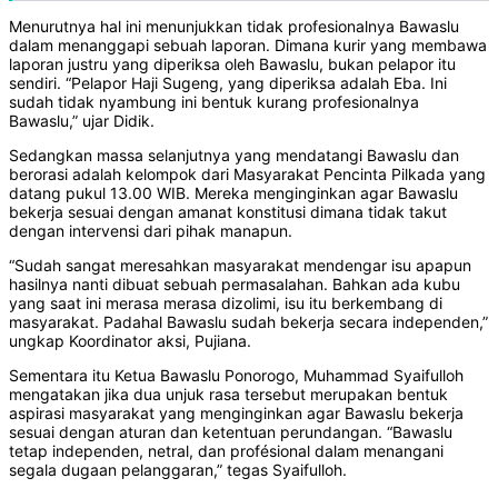
Menurutnya hal ini menunjukkan tidak profesionalnya Bawaslu
dalam menanggapi sebuah laporan. Dimana kurir yang membawa
laporan justru yang diperiksa oleh Bawaslu, bukan pelapor itu
sendiri. “Pelapor Haji Sugeng, yang diperiksa adalah Eba. Ini
sudah tidak nyambung ini bentuk kurang profesionalnya
Bawaslu,” ujar Didik.
Sedangkan massa selanjutnya yang mendatangi Bawaslu dan
berorasi adalah kelompok dari Masyarakat Pencinta Pilkada yang
datang pukul 13.00 WIB. Mereka menginginkan agar Bawaslu
bekerja sesuai dengan amanat konstitusi dimana tidak takut
dengan intervensi dari pihak manapun.
“Sudah sangat meresahkan masyarakat mendengar isu apapun
hasilnya nanti dibuat sebuah permasalahan. Bahkan ada kubu
yang saat ini merasa merasa dizolimi, isu itu berkembang di
masyarakat. Padahal Bawaslu sudah bekerja secara independen,”
ungkap Koordinator aksi, Pujiana.
Sementara itu Ketua Bawaslu Ponorogo, Muhammad Syaifulloh
mengatakan jika dua unjuk rasa tersebut merupakan bentuk
aspirasi masyarakat yang menginginkan agar Bawaslu bekerja
sesuai dengan aturan dan ketentuan perundangan. “Bawaslu
tetap independen, netral, dan profésional dalam menangani
segala dugaan pelanggaran,” tegas Syaifulloh.