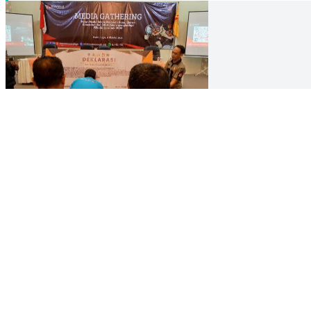
PILKADA
Empat Paslon Peserta Pilkada Kota Probolinggo Langgar Atur
11 Oct 2024 03:00 UTC