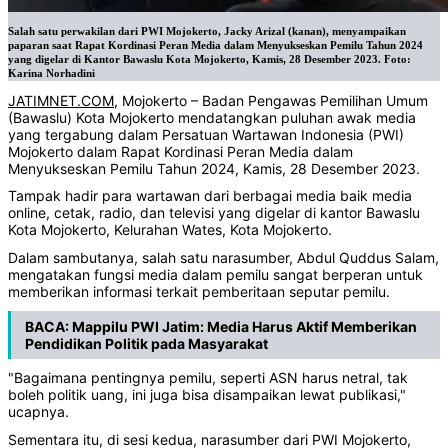
Salah satu perwakilan dari PWI Mojokerto, Jacky Arizal (kanan), menyampaikan
paparan saat Rapat Kordinasi Peran Media dalam Menyukseskan Pemilu Tahun 2024
yang digelar di Kantor Bawaslu Kota Mojokerto, Kamis, 28 Desember 2023. Foto:
Karina Norhadini
JATIMNET.COM
, Mojokerto – Badan Pengawas Pemilihan Umum
(Bawaslu) Kota Mojokerto mendatangkan puluhan awak media
yang tergabung dalam Persatuan Wartawan Indonesia (PWI)
Mojokerto dalam Rapat Kordinasi Peran Media dalam
Menyukseskan Pemilu Tahun 2024, Kamis, 28 Desember 2023.
Tampak hadir para wartawan dari berbagai media baik media
online, cetak, radio, dan televisi yang digelar di kantor Bawaslu
Kota Mojokerto, Kelurahan Wates, Kota Mojokerto.
Dalam sambutanya, salah satu narasumber, Abdul Quddus Salam,
mengatakan fungsi media dalam pemilu sangat berperan untuk
memberikan informasi terkait pemberitaan seputar pemilu.
BACA:
Mappilu PWI Jatim: Media Harus Aktif Memberikan
Pendidikan Politik pada Masyarakat
"Bagaimana pentingnya pemilu, seperti ASN harus netral, tak
boleh politik uang, ini juga bisa disampaikan lewat publikasi,"
ucapnya.
Sementara itu, di sesi kedua, narasumber dari PWI Mojokerto,