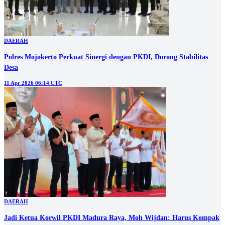
DAERAH
Polres Mojokerto Perkuat Sinergi dengan PKDI, Dorong Stabilitas
Desa
11 Apr 2026 06:14 UTC
DAERAH
Jadi Ketua Korwil PKDI Madura Raya, Moh Wijdan: Harus Kompak