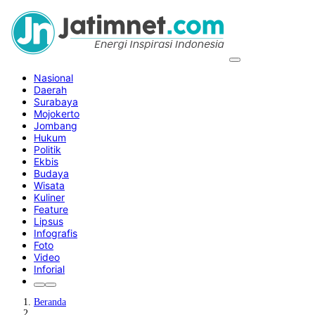
Nasional
Daerah
Surabaya
Mojokerto
Jombang
Hukum
Politik
Ekbis
Budaya
Wisata
Kuliner
Feature
Lipsus
Infografis
Foto
Video
Inforial
Beranda