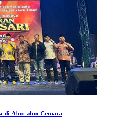
 di Alun-alun Cemara