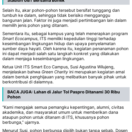
Stadion GBT Bersama Bonek
Selain itu, akar pohon-pohon tersebut bersifat tunggang dan
tumbuh ke dalam, sehingga tidak berisiko mengganggu
bangunan jalan. Faktor ini juga menjadi pertimbangan lain dalam
memilih jenis pohon yang ditanam.
Sementara itu, sebagai kampus yang telah menerapkan program
Smart
Ecocampus
, ITS memiliki kepedulian tinggi terhadap
keseimbangan lingkungan hidup dan upaya penyelamatan
sumber daya hayati. Oleh karena itu, kegiatan penanaman pohon
ini dapat menjadi salah satu langkah konkret yang dilakukan
dalam menjaga keseimbangan lingkungan.
Ketua Unit ITS Smart Eco Campus, Susi Agustina Wilujeng,
menjelaskan bahwa
Green
Charity
ini merupakan kegiatan amal
dalam bentuk penghijauan yang melibatkan banyak pihak untuk
berkontribusi di dalamnya.
BACA JUGA:
Lahan di Jalur Tol Paspro Ditanami 30 Ribu
Pohon
“Kami mengajak semua pemangku kepentingan, alumni, civitas
akademika, dan masyarakat umum untuk memberikan dana
ataupun pohon untuk ditanam di ITS, khususnya pohon
berbunga,” ujarnya.
Menurut Susi, pohon berbunga dipilih bukan tanpa sebab. Dosen