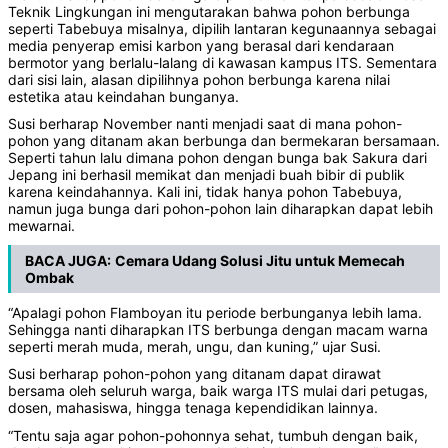
Teknik Lingkungan ini mengutarakan bahwa pohon berbunga
seperti Tabebuya misalnya, dipilih lantaran kegunaannya sebagai
media penyerap emisi karbon yang berasal dari kendaraan
bermotor yang berlalu-lalang di kawasan kampus ITS. Sementara
dari sisi lain, alasan dipilihnya pohon berbunga karena nilai
estetika atau keindahan bunganya.
Susi berharap November nanti menjadi saat di mana pohon-
pohon yang ditanam akan berbunga dan bermekaran bersamaan.
Seperti tahun lalu dimana pohon dengan bunga bak Sakura dari
Jepang ini berhasil memikat dan menjadi buah bibir di publik
karena keindahannya. Kali ini, tidak hanya pohon Tabebuya,
namun juga bunga dari pohon-pohon lain diharapkan dapat lebih
mewarnai.
BACA JUGA:
Cemara Udang Solusi Jitu untuk Memecah
Ombak
“Apalagi pohon Flamboyan itu periode berbunganya lebih lama.
Sehingga nanti diharapkan ITS berbunga dengan macam warna
seperti merah muda, merah, ungu, dan kuning,” ujar Susi.
Susi berharap pohon-pohon yang ditanam dapat dirawat
bersama oleh seluruh warga, baik warga ITS mulai dari petugas,
dosen, mahasiswa, hingga tenaga kependidikan lainnya.
“Tentu saja agar pohon-pohonnya sehat, tumbuh dengan baik,