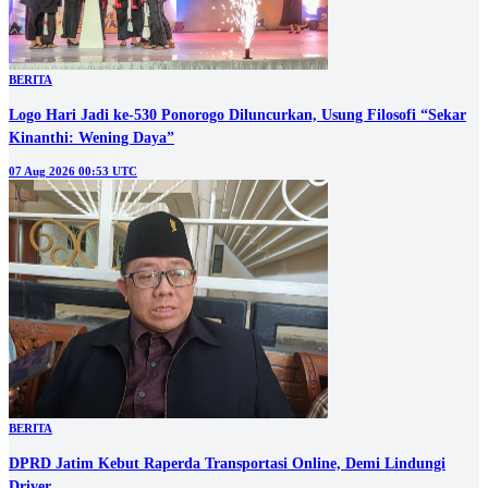
BERITA
Logo Hari Jadi ke-530 Ponorogo Diluncurkan, Usung Filosofi “Sekar
Kinanthi: Wening Daya”
07 Aug 2026 00:53 UTC
BERITA
DPRD Jatim Kebut Raperda Transportasi Online, Demi Lindungi
Driver