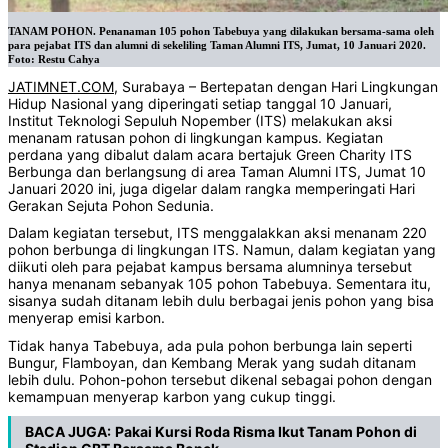
TANAM POHON. Penanaman 105 pohon Tabebuya yang dilakukan bersama-sama oleh
para pejabat ITS dan alumni di sekeliling Taman Alumni ITS, Jumat, 10 Januari 2020.
Foto: Restu Cahya
JATIMNET.COM
, Surabaya – Bertepatan dengan Hari Lingkungan
Hidup Nasional yang diperingati setiap tanggal 10 Januari,
Institut Teknologi Sepuluh Nopember (ITS) melakukan aksi
menanam ratusan pohon di lingkungan kampus. Kegiatan
perdana yang dibalut dalam acara bertajuk Green Charity ITS
Berbunga dan berlangsung di area Taman Alumni ITS, Jumat 10
Januari 2020 ini, juga digelar dalam rangka memperingati Hari
Gerakan Sejuta Pohon Sedunia.
Dalam kegiatan tersebut, ITS menggalakkan aksi menanam 220
pohon berbunga di lingkungan ITS. Namun, dalam kegiatan yang
diikuti oleh para pejabat kampus bersama alumninya tersebut
hanya menanam sebanyak 105 pohon Tabebuya. Sementara itu,
sisanya sudah ditanam lebih dulu berbagai jenis pohon yang bisa
menyerap emisi karbon.
Tidak hanya Tabebuya, ada pula pohon berbunga lain seperti
Bungur, Flamboyan, dan Kembang Merak yang sudah ditanam
lebih dulu. Pohon-pohon tersebut dikenal sebagai pohon dengan
kemampuan menyerap karbon yang cukup tinggi.
BACA JUGA:
Pakai Kursi Roda Risma Ikut Tanam Pohon di