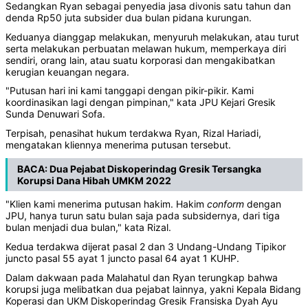
Sedangkan Ryan sebagai penyedia jasa divonis satu tahun dan
denda Rp50 juta subsider dua bulan pidana kurungan.
Keduanya dianggap melakukan, menyuruh melakukan, atau turut
serta melakukan perbuatan melawan hukum, memperkaya diri
sendiri, orang lain, atau suatu korporasi dan mengakibatkan
kerugian keuangan negara.
"Putusan hari ini kami tanggapi dengan pikir-pikir. Kami
koordinasikan lagi dengan pimpinan," kata JPU Kejari Gresik
Sunda Denuwari Sofa.
Terpisah, penasihat hukum terdakwa Ryan, Rizal Hariadi,
mengatakan kliennya menerima putusan tersebut.
BACA:
Dua Pejabat Diskoperindag Gresik Tersangka
Korupsi Dana Hibah UMKM 2022
"Klien kami menerima putusan hakim. Hakim
conform
dengan
JPU, hanya turun satu bulan saja pada subsidernya, dari tiga
bulan menjadi dua bulan," kata Rizal.
Kedua terdakwa dijerat pasal 2 dan 3 Undang-Undang Tipikor
juncto pasal 55 ayat 1 juncto pasal 64 ayat 1 KUHP.
Dalam dakwaan pada Malahatul dan Ryan terungkap bahwa
korupsi juga melibatkan dua pejabat lainnya, yakni Kepala Bidang
Koperasi dan UKM Diskoperindag Gresik Fransiska Dyah Ayu