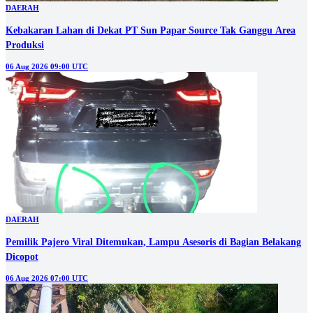
DAERAH
Kebakaran Lahan di Dekat PT Sun Papar Source Tak Ganggu Area
Produksi
06 Aug 2026 09:00 UTC
DAERAH
Pemilik Pajero Viral Ditemukan, Lampu Asesoris di Bagian Belakang
Dicopot
06 Aug 2026 07:00 UTC