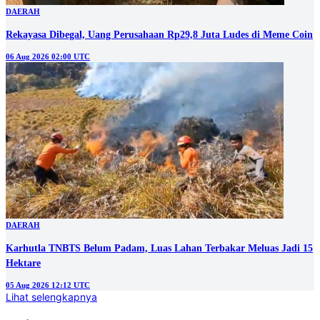
DAERAH
Rekayasa Dibegal, Uang Perusahaan Rp29,8 Juta Ludes di Meme Coin
06 Aug 2026 02:00 UTC
DAERAH
Karhutla TNBTS Belum Padam, Luas Lahan Terbakar Meluas Jadi 15
Hektare
05 Aug 2026 12:12 UTC
Lihat selengkapnya