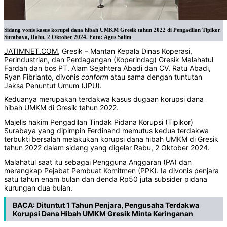
Sidang vonis kasus korupsi dana hibah UMKM Gresik tahun 2022 di Pengadilan Tipikor
Surabaya, Rabu, 2 Oktober 2024. Foto: Agus Salim
JATIMNET.COM
, Gresik – Mantan Kepala Dinas Koperasi,
Perindustrian, dan Perdagangan (Koperindag) Gresik Malahatul
Fardah dan bos PT. Alam Sejahtera Abadi dan CV. Ratu Abadi,
Ryan Fibrianto, divonis
conform
atau sama dengan tuntutan
Jaksa Penuntut Umum (JPU).
Keduanya merupakan terdakwa kasus dugaan korupsi dana
hibah UMKM di Gresik tahun 2022.
Majelis hakim Pengadilan Tindak Pidana Korupsi (Tipikor)
Surabaya yang dipimpin Ferdinand memutus kedua terdakwa
terbukti bersalah melakukan korupsi dana hibah UMKM di Gresik
tahun 2022 dalam sidang yang digelar Rabu, 2 Oktober 2024.
Malahatul saat itu sebagai Pengguna Anggaran (PA) dan
merangkap Pejabat Pembuat Komitmen (PPK). Ia divonis penjara
satu tahun enam bulan dan denda Rp50 juta subsider pidana
kurungan dua bulan.
BACA:
Dituntut 1 Tahun Penjara, Pengusaha Terdakwa
Korupsi Dana Hibah UMKM Gresik Minta Keringanan