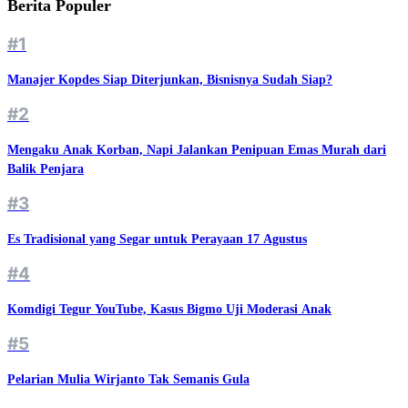
Berita Populer
#1
Manajer Kopdes Siap Diterjunkan, Bisnisnya Sudah Siap?
#2
Mengaku Anak Korban, Napi Jalankan Penipuan Emas Murah dari
Balik Penjara
#3
Es Tradisional yang Segar untuk Perayaan 17 Agustus
#4
Komdigi Tegur YouTube, Kasus Bigmo Uji Moderasi Anak
#5
Pelarian Mulia Wirjanto Tak Semanis Gula