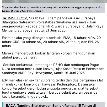
Mapolrestabes Surabaya merilis kasus penganiyaan oleh enam anggota perguruan silat,
Kamis, 26 Juni 2025. Foto: Januar
JATIMNET.COM
, Surabaya – Enam pendekar asal Surabaya
ditangkap Satreskrim Polrestabes Surabaya usai melakukan
pengeroyokan kepada pria, HFR, warga Surabaya, di Jalan Raya
Menganti Surabaya, Sabtu, 21 Juni 2025.
Enam pelaku yang ditangkap berinisial FMA, 18 tahun; MRA, 20
tahun; GRS, 19 tahun; AS, 29 tahun; AIS, 21 tahun; dan BN, 26
tahun.
Mereka mengeroyok korban lantaran korban menggunakan
atribut perguruan silat.
”Setelah berkumpul, rombongan PSHW dan rombongan Pagar
Nusa tersebut melakukan konvoi,” ujar Kasat Reskrim Polrestabes
Surabaya AKBP Edy Herwiyanto, Kamis 26 Juni 2025.
Edy menjelaskan sekitar 20 orang terdiri dari dua perguruan silat
ini melakukan konvoi dari kawasan Kedungdoro. Dalam aksi
konvoi tersebut gerombolan anggota perguruan silat tersebut
turut membawa senjata tajam berupa celurit ukuran besar dan
kecil, kerambit, hingga golok.
BACA:
Tanding Silat dengan Senior, Remaja 15 Tahun di