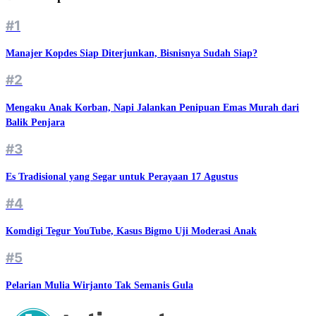
#1
Manajer Kopdes Siap Diterjunkan, Bisnisnya Sudah Siap?
#2
Mengaku Anak Korban, Napi Jalankan Penipuan Emas Murah dari
Balik Penjara
#3
Es Tradisional yang Segar untuk Perayaan 17 Agustus
#4
Komdigi Tegur YouTube, Kasus Bigmo Uji Moderasi Anak
#5
Pelarian Mulia Wirjanto Tak Semanis Gula