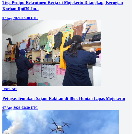
Tiga Penipu Rekrutmen Kerja di Mojokerto Ditangkap, Kerugian
Korban Rp630 Juta
07 Aug 2026 07:30 UTC
DAERAH
Petugas Temukan Sajam Rakitan di Blok Hunian Lapas Mojokerto
07 Aug 2026 03:30 UTC