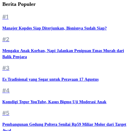
Berita Populer
#1
Manajer Kopdes Siap Diterjunkan, Bisnisnya Sudah Siap?
#2
Mengaku Anak Korban, Napi Jalankan Penipuan Emas Murah dari
Balik Penjara
#3
Es Tradisional yang Segar untuk Perayaan 17 Agustus
#4
Komdigi Tegur YouTube, Kasus Bigmo Uji Moderasi Anak
#5
Pembangunan Gedung Poltera Senilai Rp59 Miliar Molor dari Target
Awal