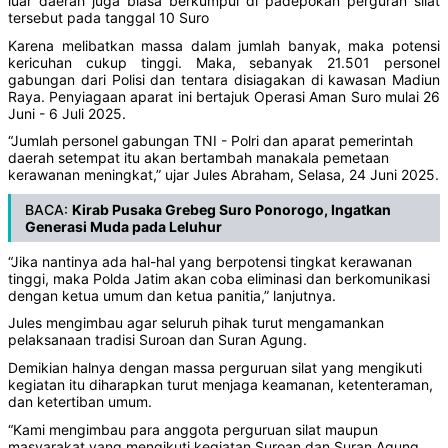
luar daerah juga biasa berkumpul di padepokan perguran silat
tersebut pada tanggal 10 Suro
Karena melibatkan massa dalam jumlah banyak, maka potensi
kericuhan cukup tinggi. Maka, sebanyak 21.501 personel
gabungan dari Polisi dan tentara disiagakan di kawasan Madiun
Raya. Penyiagaan aparat ini bertajuk Operasi Aman Suro mulai 26
Juni - 6 Juli 2025.
“Jumlah personel gabungan TNI - Polri dan aparat pemerintah
daerah setempat itu akan bertambah manakala pemetaan
kerawanan meningkat,” ujar Jules Abraham, Selasa, 24 Juni 2025.
BACA:
Kirab Pusaka Grebeg Suro Ponorogo, Ingatkan
Generasi Muda pada Leluhur
“Jika nantinya ada hal-hal yang berpotensi tingkat kerawanan
tinggi, maka Polda Jatim akan coba eliminasi dan berkomunikasi
dengan ketua umum dan ketua panitia,” lanjutnya.
Jules mengimbau agar seluruh pihak turut mengamankan
pelaksanaan tradisi Suroan dan Suran Agung.
Demikian halnya dengan massa perguruan silat yang mengikuti
kegiatan itu diharapkan turut menjaga keamanan, ketenteraman,
dan ketertiban umum.
“Kami mengimbau para anggota perguruan silat maupun
masyarakat yang mengikuti kegiatan Suroan dan Suran Agung