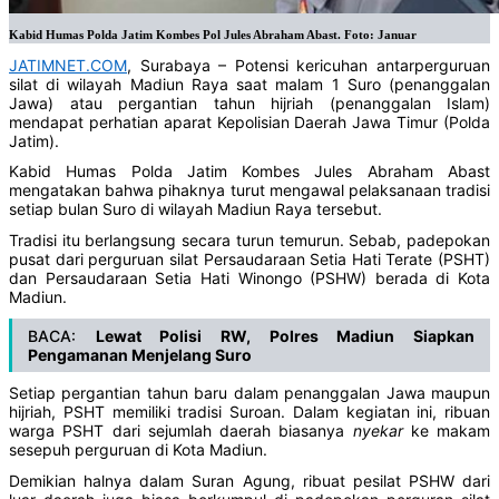
Kabid Humas Polda Jatim Kombes Pol Jules Abraham Abast. Foto: Januar
JATIMNET.COM
, Surabaya – Potensi kericuhan antarperguruan
silat di wilayah Madiun Raya saat malam 1 Suro (penanggalan
Jawa) atau pergantian tahun hijriah (penanggalan Islam)
mendapat perhatian aparat Kepolisian Daerah Jawa Timur (Polda
Jatim).
Kabid Humas Polda Jatim Kombes Jules Abraham Abast
mengatakan bahwa pihaknya turut mengawal pelaksanaan tradisi
setiap bulan Suro di wilayah Madiun Raya tersebut.
Tradisi itu berlangsung secara turun temurun. Sebab, padepokan
pusat dari perguruan silat Persaudaraan Setia Hati Terate (PSHT)
dan Persaudaraan Setia Hati Winongo (PSHW) berada di Kota
Madiun.
BACA:
Lewat Polisi RW, Polres Madiun Siapkan
Pengamanan Menjelang Suro
Setiap pergantian tahun baru dalam penanggalan Jawa maupun
hijriah, PSHT memiliki tradisi Suroan. Dalam kegiatan ini, ribuan
warga PSHT dari sejumlah daerah biasanya
nyekar
ke makam
sesepuh perguruan di Kota Madiun.
Demikian halnya dalam Suran Agung, ribuat pesilat PSHW dari