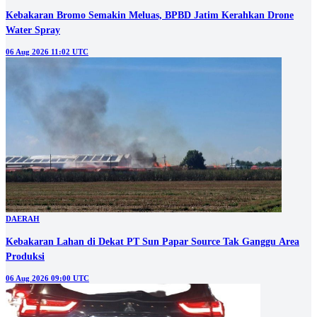
Kebakaran Bromo Semakin Meluas, BPBD Jatim Kerahkan Drone
Water Spray
06 Aug 2026 11:02 UTC
DAERAH
Kebakaran Lahan di Dekat PT Sun Papar Source Tak Ganggu Area
Produksi
06 Aug 2026 09:00 UTC