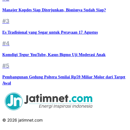
Manajer Kopdes Siap Diterjunkan, Bisnisnya Sudah Siap?
#3
Es Tradisional yang Segar untuk Perayaan 17 Agustus
#4
Komdigi Tegur YouTube, Kasus Bigmo Uji Moderasi Anak
#5
Pembangunan Gedung Poltera Senilai Rp59 Miliar Molor dari Target
Awal
© 2026 jatimnet.com