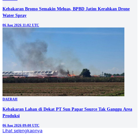
Kebakaran Bromo Semakin Meluas, BPBD Jatim Kerahkan Drone
Water Spray
06 Aug 2026 11:02 UTC
DAERAH
Kebakaran Lahan di Dekat PT Sun Papar Source Tak Ganggu Area
Produksi
06 Aug 2026 09:00 UTC
Lihat selengkapnya