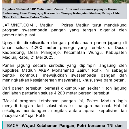
Kapolres Madiun AKBP Mohammad Zainur Rofik saat memanen jagung di Dusun
Kedondong, Desa Pilangrejo, Kecamatan Wungu, Kabupaten Madiun, Rabu, 21 Mei
2025. Foto: Humas Polres Madiun
JATIMNET.COM
, Madiun – Polres Madiun turut mendukung
program swasembada pangan yang tengah digenjot oleh
pemerintah pusat.
Upaya itu direalisasikan dengan pelaksanaan panen jagung di
lahan seluas 4.200 meter persegi yang terletak di Dusun
Kedondong, Desa Pilangrejo, Kecamatan Wungu, Kabupaten
Madiun, Rabu, 21 Mei 2025.
Panan jagung secara simbolis yang dipimpin langsung oleh
Kapolres Madiun AKBP Mohammad Zainur Rofik ini sebagai
bentuk kontribusi mewujudkan swasembada pangan dan
meningkatkan kesejahteraan masyarakat, khususnya para petani.
Dari panen tersebut, berhasil dikumpulkan sekitar 1 ton jagung
dari lahan pertanian seluas 4.200 meter persegi tersebut.
“Melalui program ketahanan pangan ini, Polres Madiun ingin
menjadi bagian dari solusi atas isu pangan nasional. Hal ini
sekaligus membangun sinergitas antara aparat kepolisian dan
masyarakat,” ujar Rofik.
BACA:
Wujud Ketahanan Pangan, Polri bersama TNI dan