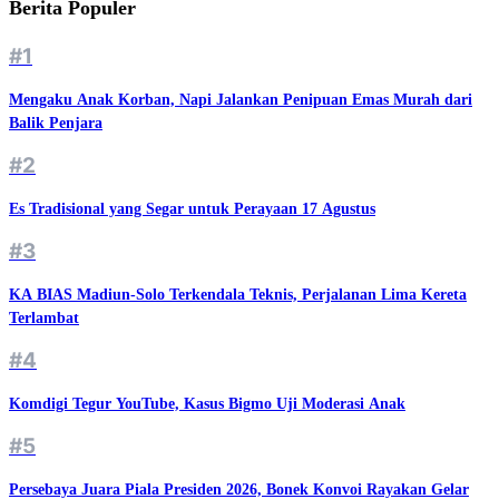
Berita Populer
#1
Mengaku Anak Korban, Napi Jalankan Penipuan Emas Murah dari
Balik Penjara
#2
Es Tradisional yang Segar untuk Perayaan 17 Agustus
#3
KA BIAS Madiun-Solo Terkendala Teknis, Perjalanan Lima Kereta
Terlambat
#4
Komdigi Tegur YouTube, Kasus Bigmo Uji Moderasi Anak
#5
Persebaya Juara Piala Presiden 2026, Bonek Konvoi Rayakan Gelar