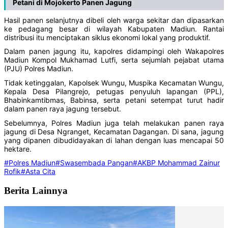
Petani di Mojokerto Panen Jagung
Hasil panen selanjutnya dibeli oleh warga sekitar dan dipasarkan
ke pedagang besar di wilayah Kabupaten Madiun. Rantai
distribusi itu menciptakan siklus ekonomi lokal yang produktif.
Dalam panen jagung itu, kapolres didampingi oleh Wakapolres
Madiun Kompol Mukhamad Lutfi, serta sejumlah pejabat utama
(PJU) Polres Madiun.
Tidak ketinggalan, Kapolsek Wungu, Muspika Kecamatan Wungu,
Kepala Desa Pilangrejo, petugas penyuluh lapangan (PPL),
Bhabinkamtibmas, Babinsa, serta petani setempat turut hadir
dalam panen raya jagung tersebut.
Sebelumnya, Polres Madiun juga telah melakukan panen raya
jagung di Desa Ngranget, Kecamatan Dagangan. Di sana, jagung
yang dipanen dibudidayakan di lahan dengan luas mencapai 50
hektare.
#Polres Madiun
#Swasembada Pangan
#AKBP Mohammad Zainur
Rofik
#Asta Cita
Berita Lainnya