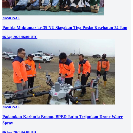
NASIONAL
Panitia Muktamar ke-35 NU Siagakan Tiga Posko Kesehatan 24 Jam
06 Aug 2026 06:00 UTC
NASIONAL
Padamkan Karhutla Bromo, BPBD Jatim Terjunkan Drone Water
Spray
06 Aug 2026 04:00 UTC