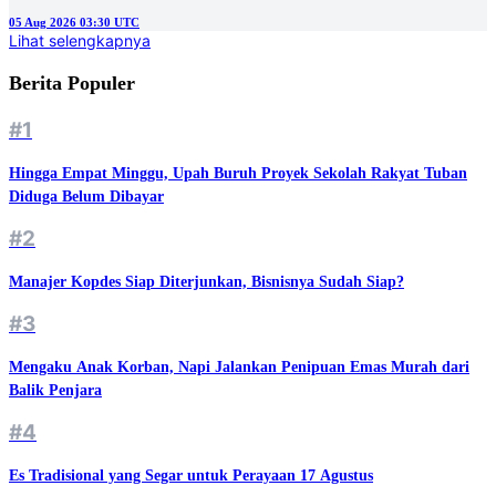
05 Aug 2026 03:30 UTC
Lihat selengkapnya
Berita Populer
#1
Hingga Empat Minggu, Upah Buruh Proyek Sekolah Rakyat Tuban
Diduga Belum Dibayar
#2
Manajer Kopdes Siap Diterjunkan, Bisnisnya Sudah Siap?
#3
Mengaku Anak Korban, Napi Jalankan Penipuan Emas Murah dari
Balik Penjara
#4
Es Tradisional yang Segar untuk Perayaan 17 Agustus