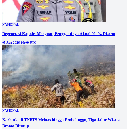
NASIONAL
Regenerasi Kapolri Menguat, Penggantinya Akpol 92–94 Disorot
05 Aug 2026 10:00 UTC
NASIONAL
Karhutla di TNBTS Meluas hingga Probolinggo, Tiga Jalur Wisata