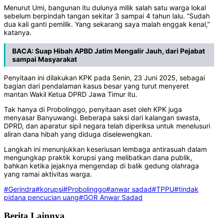
Menurut Umi, bangunan itu dulunya milik salah satu warga lokal
sebelum berpindah tangan sekitar 3 sampai 4 tahun lalu. “Sudah
dua kali ganti pemilik. Yang sekarang saya malah enggak kenal,”
katanya.
BACA:
Suap Hibah APBD Jatim Mengalir Jauh, dari Pejabat
sampai Masyarakat
Penyitaan ini dilakukan KPK pada Senin, 23 Juni 2025, sebagai
bagian dari pendalaman kasus besar yang turut menyeret
mantan Wakil Ketua DPRD Jawa Timur itu.
Tak hanya di Probolinggo, penyitaan aset oleh KPK juga
menyasar Banyuwangi. Beberapa saksi dari kalangan swasta,
DPRD, dan aparatur sipil negara telah diperiksa untuk menelusuri
aliran dana hibah yang diduga diselewengkan.
Langkah ini menunjukkan keseriusan lembaga antirasuah dalam
mengungkap praktik korupsi yang melibatkan dana publik,
bahkan ketika jejaknya mengendap di balik gedung olahraga
yang ramai aktivitas warga.
#Gerindra
#korupsi
#Probolinggo
#anwar sadad
#TPPU
#tindak
pidana pencucian uang
#GOR Anwar Sadad
Berita Lainnya