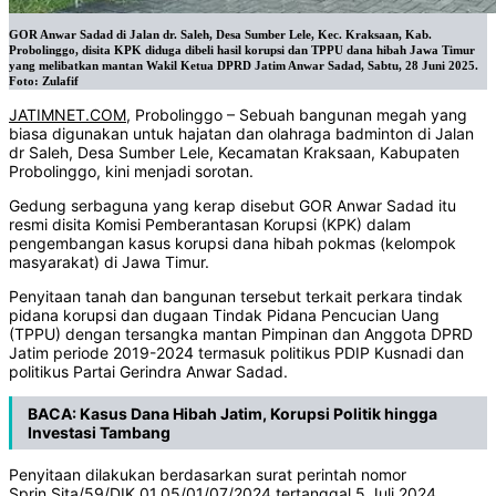
GOR Anwar Sadad di Jalan dr. Saleh, Desa Sumber Lele, Kec. Kraksaan, Kab.
Probolinggo, disita KPK diduga dibeli hasil korupsi dan TPPU dana hibah Jawa Timur
yang melibatkan mantan Wakil Ketua DPRD Jatim Anwar Sadad, Sabtu, 28 Juni 2025.
Foto: Zulafif
JATIMNET.COM
, Probolinggo – Sebuah bangunan megah yang
biasa digunakan untuk hajatan dan olahraga badminton di Jalan
dr Saleh, Desa Sumber Lele, Kecamatan Kraksaan, Kabupaten
Probolinggo, kini menjadi sorotan.
Gedung serbaguna yang kerap disebut GOR Anwar Sadad itu
resmi disita Komisi Pemberantasan Korupsi (KPK) dalam
pengembangan kasus korupsi dana hibah pokmas (kelompok
masyarakat) di Jawa Timur.
Penyitaan tanah dan bangunan tersebut terkait perkara tindak
pidana korupsi dan dugaan Tindak Pidana Pencucian Uang
(TPPU) dengan tersangka mantan Pimpinan dan Anggota DPRD
Jatim periode 2019-2024 termasuk politikus PDIP Kusnadi dan
politikus Partai Gerindra Anwar Sadad.
BACA:
Kasus Dana Hibah Jatim, Korupsi Politik hingga
Investasi Tambang
Penyitaan dilakukan berdasarkan surat perintah nomor
Sprin.Sita/59/DIK.01.05/01/07/2024 tertanggal 5 Juli 2024.