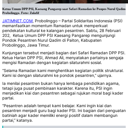
Ketua Umum DPP PSI, Kaesang Pangarep saat Safari Ramadan ke Ponpes Nurul Qadim
Probolinggo. Foto: Zulafif
JATIMNET.COM
, Probolinggo – Partai Solidaritas Indonesia (PSI)
memanfaatkan momentum Ramadan untuk memperkuat
pendekatan kultural ke kalangan pesantren. Sabtu, 28 Februari
202, Ketua Umum DPP PSI Kaesang Pangarep mengunjungi
Pondok Pesantren Nurul Qadim di Paiton, Kabupaten
Probolinggo, Jawa Timur.
Kunjungan tersebut menjadi bagian dari Safari Ramadan DPP PSI.
Ketua Harian DPP PSI, Ahmad Ali, menyatakan partainya sengaja
mengisi Ramadan dengan kegiatan silaturahmi sosial.
“Selama Ramadan kami menghentikan kegiatan politik struktural.
Kami isi dengan silaturahmi ke pondok pesantren,” ujarnya.
Ia menilai pesantren bukan hanya lembaga pendidikan agama,
tetapi juga pusat pembinaan karakter. Karena itu, PSI ingin
menjadikan kiai dan pesantren sebagai rujukan moral bagi kader
partai.
“Pesantren adalah tempat kami belajar. Kami ingin kiai dan
pesantren menjadi guru bagi kader PSI. Ini bagian dari penguatan
batiniah agar kader memiliki energi positif dalam membangun
partai,” katanya.