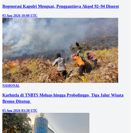
Regenerasi Kapolri Menguat, Penggantinya Akpol 92–94 Disorot
05 Aug 2026 10:00 UTC
NASIONAL
Karhutla di TNBTS Meluas hingga Probolinggo, Tiga Jalur Wisata
05 Aug 2026 03:30 UTC