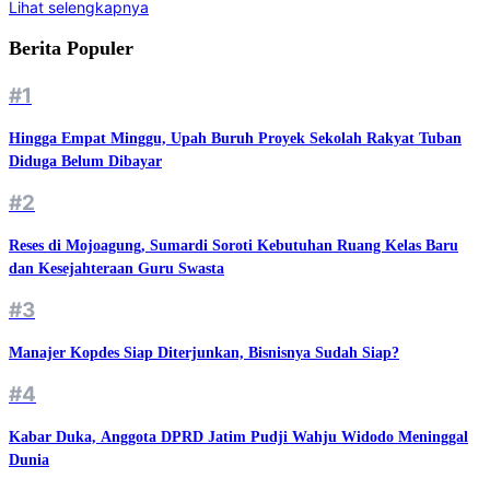
Lihat selengkapnya
Berita Populer
#1
Hingga Empat Minggu, Upah Buruh Proyek Sekolah Rakyat Tuban
Diduga Belum Dibayar
#2
Reses di Mojoagung, Sumardi Soroti Kebutuhan Ruang Kelas Baru
dan Kesejahteraan Guru Swasta
#3
Manajer Kopdes Siap Diterjunkan, Bisnisnya Sudah Siap?
#4
Kabar Duka, Anggota DPRD Jatim Pudji Wahju Widodo Meninggal
Dunia