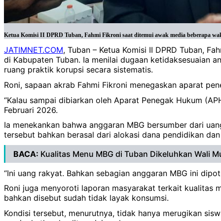
Ketua Komisi II DPRD Tuban, Fahmi Fikroni saat ditemui awak media beberapa wakt
JATIMNET.COM
, Tuban – Ketua Komisi II DPRD Tuban, Fa
di Kabupaten Tuban. Ia menilai dugaan ketidaksesuaian 
ruang praktik korupsi secara sistematis.
Roni, sapaan akrab Fahmi Fikroni menegaskan aparat pen
“Kalau sampai dibiarkan oleh Aparat Penegak Hukum (APH)
Februari 2026.
Ia menekankan bahwa anggaran MBG bersumber dari uang 
tersebut bahkan berasal dari alokasi dana pendidikan dan
BACA:
Kualitas Menu MBG di Tuban Dikeluhkan Wali M
“Ini uang rakyat. Bahkan sebagian anggaran MBG ini dipoto
Roni juga menyoroti laporan masyarakat terkait kualitas
bahkan disebut sudah tidak layak konsumsi.
Kondisi tersebut, menurutnya, tidak hanya merugikan sisw