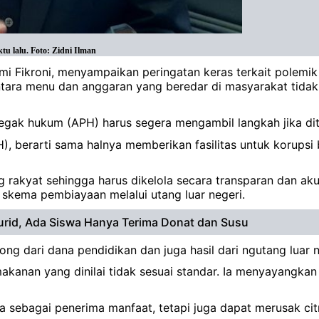
u lalu. Foto: Zidni Ilman
hmi Fikroni, menyampaikan peringatan keras terkait polem
antara menu dan anggaran yang beredar di masyarakat tida
egak hukum (APH) harus segera mengambil langkah jika di
, berarti sama halnya memberikan fasilitas untuk korupsi
rakyat sehingga harus dikelola secara transparan dan ak
 skema pembiayaan melalui utang luar negeri.
urid, Ada Siswa Hanya Terima Donat dan Susu
ng dari dana pendidikan dan juga hasil dari ngutang luar ne
 makanan yang dinilai tidak sesuai standar. Ia menyayangk
a sebagai penerima manfaat, tetapi juga dapat merusak cit