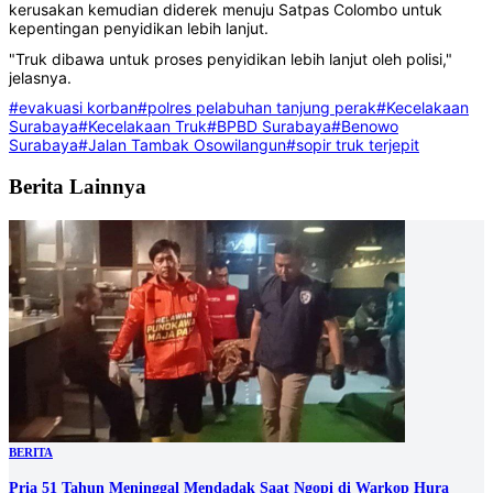
kerusakan kemudian diderek menuju Satpas Colombo untuk
kepentingan penyidikan lebih lanjut.
"Truk dibawa untuk proses penyidikan lebih lanjut oleh polisi,"
jelasnya.
#evakuasi korban
#polres pelabuhan tanjung perak
#Kecelakaan
Surabaya
#Kecelakaan Truk
#BPBD Surabaya
#Benowo
Surabaya
#Jalan Tambak Osowilangun
#sopir truk terjepit
Berita Lainnya
BERITA
Pria 51 Tahun Meninggal Mendadak Saat Ngopi di Warkop Hura