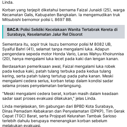
Linda.
Korban yang terjepit diketahui bernama Faizal Junaidi (25), warga
Kecamatan Galis, Kabupaten Bangkalan. Ia mengemudikan truk
Mitsubishi bernomor polisi L 8697 BB.
BACA:
Polisi Selidiki Kecelakaan Wanita Tertabrak Kereta di
Surabaya, Keselamatan Jalur Rel Disorot
Sementara itu, sopir truk Isuzu bernomor polisi M 8082 UB,
Syaiful Bahri (41), selamat tanpa mengalami luka. Adapun
pengendara sepeda motor Honda Vario, Laras Wahyu Khoirunnisa
(20), hanya mengalami luka lecet pada kaki dan lengan kanan.
Berdasarkan pemeriksaan awal, Faizal mengalami luka robek
pada kedua kaki, patah tulang terbuka pada kedua tulang
kering, serta patah tulang tertutup pada paha kanan. Meski
mengalami cedera serius, korban tetap dalam kondisi sadar
selama proses penyelamatan berlangsung.
"Meski mengalami cedera berat, korban masih dalam keadaan
sadar saat proses evakuasi dilakukan," jelas Linda.
Linda menjelaskan, tim gabungan dari BPBD Kota Surabaya,
Dinas Pemadam Kebakaran dan Penyelamatan (DPKP), Tim Gerak
Cepat (TGC) Barat, serta Projopati Kelurahan Tambak Sarioso
terlebih dahulu berupaya menenangkan korban sebelum
melakukan evakuasi.