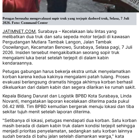
Petugas berusaha mengevakuasi supir truk yang terjepit dasbord truk, Selasa, 7 Juli
2026. Foto: Command Center
JATIMNET.COM
, Surabaya – Kecelakaan lalu lintas yang
melibatkan dua truk dan satu sepeda motor terjadi di kawasan
Pergudangan Mutiara Tambak Langon, Jalan Tambak
Osowilangun, Kecamatan Benowo, Surabaya, Selasa pagi, 7 Juli
2026. Insiden tersebut mengakibatkan seorang sopir truk
mengalami luka berat setelah terjepit di dalam kabin
kendaraannya.
Petugas gabungan harus bekerja ekstra untuk menyelamatkan
korban karena kedua kakinya mengalami patah tulang. Proses
evakuasi berlangsung dramatis hingga akhirnya korban berhasil
dikeluarkan dari dalam kabin dan segera dilarikan ke rumah sakit.
Kepala Bidang Darurat dan Logistik BPBD Kota Surabaya, Linda
Novanti, mengatakan laporan kecelakaan diterima pada pukul
06.42 WIB. Tim BPBD kemudian bergerak menuju lokasi dan tiba
sekitar tujuh menit setelah laporan diterima.
"Setibanya di lokasi, petugas mendapati dua korban. Satu korban
masih berada di dalam kabin truk dalam kondisi terjepit sehingga
menjadi prioritas penyelamatan, sedangkan satu korban lainnya
sudah berada di bahu jalan setelah diamankan warga," kata