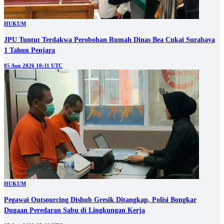
HUKUM
JPU Tuntut Terdakwa Perobohan Rumah Dinas Bea Cukai Surabaya
1 Tahun Penjara
05 Aug 2026 10:11 UTC
HUKUM
Pegawai Outsourcing Dishub Gresik Ditangkap, Polisi Bongkar
Dugaan Peredaran Sabu di Lingkungan Kerja