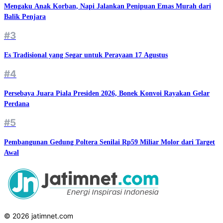
Mengaku Anak Korban, Napi Jalankan Penipuan Emas Murah dari
Balik Penjara
#3
Es Tradisional yang Segar untuk Perayaan 17 Agustus
#4
Persebaya Juara Piala Presiden 2026, Bonek Konvoi Rayakan Gelar
Perdana
#5
Pembangunan Gedung Poltera Senilai Rp59 Miliar Molor dari Target
Awal
© 2026 jatimnet.com