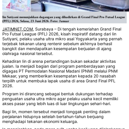
Iin Sutiyani menunjukkan dagangan yang dihadirkan di Grand Final Pro Futsal League
(PFL) 2026, Selasa, 23 Juni 2026. Foto: Januar
JATIMNET.COM
, Surabaya – Di tengah kemeriahan Grand Final
Pro Futsal League (PFL) 2026, kisah inspiratif datang dari Iin
Sutiyani, pelaku usaha ultra mikro asal Yogyakarta yang pernah
terjebak tekanan utang rentenir sebelum akhirnya berhasil
bangkit dan mendapatkan kesempatan berjualan di ajang
olahraga nasional tersebut.
Kehadiran Iin di arena pertandingan bukan sekadar aktivitas
jualan. Ia menjadi bagian dari program pemberdayaan yang
digagas PT Permodalan Nasional Madani (PNM) melalui PNM
Mekaar, yang memberikan kesempatan kepada 20 nasabah
terpilih untuk membuka lapak usaha di area Grand Final PFL
2026.
Program ini dirancang sebagai bentuk dukungan terhadap
penguatan usaha ultra mikro agar pelaku usaha kecil memiliki
akses pasar yang lebih luas di luar lingkungan sehari-hari.
Bagi Iin, momen tersebut menjadi tonggak penting dalam
perjalanan hidupnya setelah bertahun-tahun berjuang
menghadapi tekanan ekonomi keluarga.