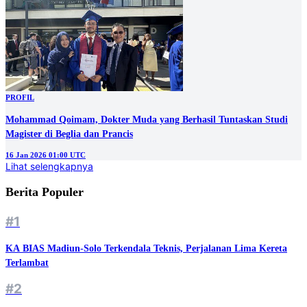
PROFIL
Mohammad Qoimam, Dokter Muda yang Berhasil Tuntaskan Studi
Magister di Beglia dan Prancis
16 Jan 2026 01:00 UTC
Lihat selengkapnya
Berita Populer
#1
KA BIAS Madiun-Solo Terkendala Teknis, Perjalanan Lima Kereta
Terlambat
#2