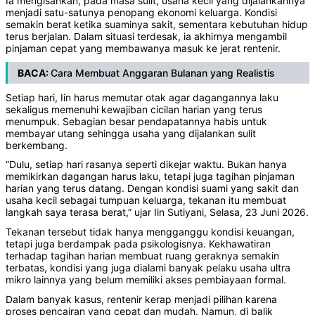
Ia mengisahkan, pada masa sulit, usaha kecil yang dijalankannya
menjadi satu-satunya penopang ekonomi keluarga. Kondisi
semakin berat ketika suaminya sakit, sementara kebutuhan hidup
terus berjalan. Dalam situasi terdesak, ia akhirnya mengambil
pinjaman cepat yang membawanya masuk ke jerat rentenir.
BACA:
Cara Membuat Anggaran Bulanan yang Realistis
Setiap hari, Iin harus memutar otak agar dagangannya laku
sekaligus memenuhi kewajiban cicilan harian yang terus
menumpuk. Sebagian besar pendapatannya habis untuk
membayar utang sehingga usaha yang dijalankan sulit
berkembang.
“Dulu, setiap hari rasanya seperti dikejar waktu. Bukan hanya
memikirkan dagangan harus laku, tetapi juga tagihan pinjaman
harian yang terus datang. Dengan kondisi suami yang sakit dan
usaha kecil sebagai tumpuan keluarga, tekanan itu membuat
langkah saya terasa berat,” ujar Iin Sutiyani, Selasa, 23 Juni 2026.
Tekanan tersebut tidak hanya mengganggu kondisi keuangan,
tetapi juga berdampak pada psikologisnya. Kekhawatiran
terhadap tagihan harian membuat ruang geraknya semakin
terbatas, kondisi yang juga dialami banyak pelaku usaha ultra
mikro lainnya yang belum memiliki akses pembiayaan formal.
Dalam banyak kasus, rentenir kerap menjadi pilihan karena
proses pencairan yang cepat dan mudah. Namun, di balik