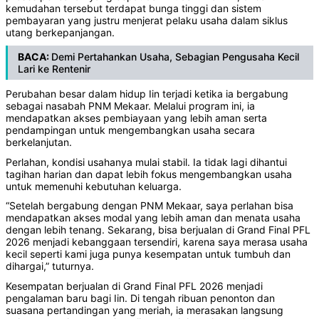
kemudahan tersebut terdapat bunga tinggi dan sistem
pembayaran yang justru menjerat pelaku usaha dalam siklus
utang berkepanjangan.
BACA:
Demi Pertahankan Usaha, Sebagian Pengusaha Kecil
Lari ke Rentenir
Perubahan besar dalam hidup Iin terjadi ketika ia bergabung
sebagai nasabah PNM Mekaar. Melalui program ini, ia
mendapatkan akses pembiayaan yang lebih aman serta
pendampingan untuk mengembangkan usaha secara
berkelanjutan.
Perlahan, kondisi usahanya mulai stabil. Ia tidak lagi dihantui
tagihan harian dan dapat lebih fokus mengembangkan usaha
untuk memenuhi kebutuhan keluarga.
“Setelah bergabung dengan PNM Mekaar, saya perlahan bisa
mendapatkan akses modal yang lebih aman dan menata usaha
dengan lebih tenang. Sekarang, bisa berjualan di Grand Final PFL
2026 menjadi kebanggaan tersendiri, karena saya merasa usaha
kecil seperti kami juga punya kesempatan untuk tumbuh dan
dihargai,” tuturnya.
Kesempatan berjualan di Grand Final PFL 2026 menjadi
pengalaman baru bagi Iin. Di tengah ribuan penonton dan
suasana pertandingan yang meriah, ia merasakan langsung