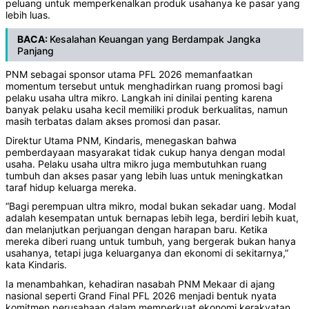
peluang untuk memperkenalkan produk usahanya ke pasar yang
lebih luas.
BACA:
Kesalahan Keuangan yang Berdampak Jangka
Panjang
PNM sebagai sponsor utama PFL 2026 memanfaatkan
momentum tersebut untuk menghadirkan ruang promosi bagi
pelaku usaha ultra mikro. Langkah ini dinilai penting karena
banyak pelaku usaha kecil memiliki produk berkualitas, namun
masih terbatas dalam akses promosi dan pasar.
Direktur Utama PNM, Kindaris, menegaskan bahwa
pemberdayaan masyarakat tidak cukup hanya dengan modal
usaha. Pelaku usaha ultra mikro juga membutuhkan ruang
tumbuh dan akses pasar yang lebih luas untuk meningkatkan
taraf hidup keluarga mereka.
“Bagi perempuan ultra mikro, modal bukan sekadar uang. Modal
adalah kesempatan untuk bernapas lebih lega, berdiri lebih kuat,
dan melanjutkan perjuangan dengan harapan baru. Ketika
mereka diberi ruang untuk tumbuh, yang bergerak bukan hanya
usahanya, tetapi juga keluarganya dan ekonomi di sekitarnya,”
kata Kindaris.
Ia menambahkan, kehadiran nasabah PNM Mekaar di ajang
nasional seperti Grand Final PFL 2026 menjadi bentuk nyata
komitmen perusahaan dalam memperkuat ekonomi kerakyatan.