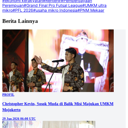
#ekonomi kerakyatan
#Rentenir
#Pemberdayaan
Perempuan
#Grand Final Pro Futsal League
#UMKM ultra
mikro
#PFL 2026
#usaha mikro Indonesia
#PNM Mekaar
Berita Lainnya
PROFIL
Christopher Kevin, Sosok Muda di Balik Misi Majukan UMKM
Mojokerto
29 Jun 2026 06:00 UTC