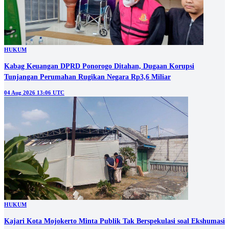
HUKUM
Kabag Keuangan DPRD Ponorogo Ditahan, Dugaan Korupsi
Tunjangan Perumahan Rugikan Negara Rp3,6 Miliar
04 Aug 2026 13:06 UTC
HUKUM
Kajari Kota Mojokerto Minta Publik Tak Berspekulasi soal Ekshumasi