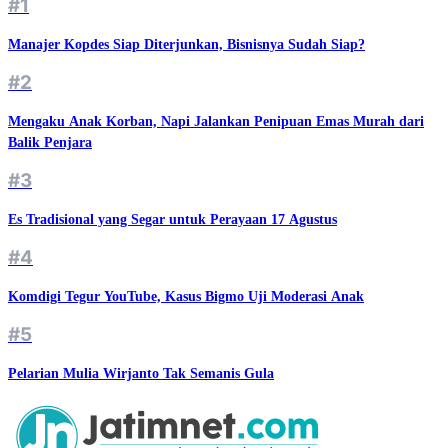
#1
Manajer Kopdes Siap Diterjunkan, Bisnisnya Sudah Siap?
#2
Mengaku Anak Korban, Napi Jalankan Penipuan Emas Murah dari
Balik Penjara
#3
Es Tradisional yang Segar untuk Perayaan 17 Agustus
#4
Komdigi Tegur YouTube, Kasus Bigmo Uji Moderasi Anak
#5
Pelarian Mulia Wirjanto Tak Semanis Gula