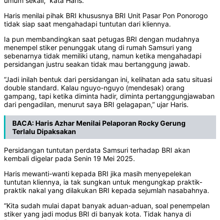
umum sekali,” kata Haris.
Haris menilai pihak BRI khususnya BRI Unit Pasar Pon Ponorogo
tidak siap saat mengahadapi tuntutan dari kliennya.
Ia pun membandingkan saat petugas BRI dengan mudahnya
menempel stiker penunggak utang di rumah Samsuri yang
sebenarnya tidak memiliki utang, namun ketika mengahadapi
persidangan justru seakan tidak mau bertanggung jawab.
“Jadi inilah bentuk dari persidangan ini, kelihatan ada satu situasi
double standard. Kalau nguyo-nguyo (mendesak) orang
gampang, tapi ketika diminta hadir, diminta pertanggungjawaban
dari pengadilan, menurut saya BRI gelagapan,” ujar Haris.
BACA:
Haris Azhar Menilai Pelaporan Rocky Gerung
Terlalu Dipaksakan
Persidangan tuntutan perdata Samsuri terhadap BRI akan
kembali digelar pada Senin 19 Mei 2025.
Haris mewanti-wanti kepada BRI jika masih menyepelekan
tuntutan kliennya, ia tak sungkan untuk mengungkap praktik-
praktik nakal yang dilakukan BRI kepada sejumlah nasabahnya.
“Kita sudah mulai dapat banyak aduan-aduan, soal penempelan
stiker yang jadi modus BRI di banyak kota. Tidak hanya di