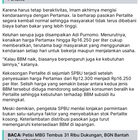
Karena harus tetap beraktivitas, Imam akhirnya mengisi
kendaraannya dengan Pertamax. Ia berharap pasokan Pertalite
segera kembali normal sehingga masyarakat tidak terus dibebani
biaya bahan bakar yang lebih tinggi.
Keluhan serupa juga disampaikan Adi Purnomo. Menurutnya,
kenaikan harga Pertamax hingga Rp16.250 per liter cukup
memberatkan, terutama bagi masyarakat yang menggunakan
kendaraan setiap hari untuk bekerja maupun menjalankan usaha.
"Kalau BBM naik, biasanya berpengaruh juga ke kebutuhan
lainnya," katanya.
Kekosongan Pertalite di sejumlah SPBU terjadi setelah
penyesuaian harga Pertamax dari Rp12.300 menjadi Rp16.250
per liter. Selisih harga yang semakin besar antara kedua jenis
BBM tersebut diduga mendorong sebagian konsumen beralih ke
Pertalite sehingga kebutuhan terhadap BBM subsidi itu
meningkat.
Meski demikian, pengelola SPBU menilai lonjakan permintaan
bukan satu-satunya faktor yang menyebabkan stok Pertalite
kosong. Keterlambatan distribusi pasokan juga turut
memengaruhi ketersediaan BBM di lapangan.
BACA:
Petisi MBG Tembus 31 Ribu Dukungan, BGN Bantah