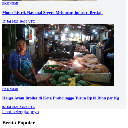
EKONOMI
Motor Listrik Nasional Segera Meluncur, Industri Bersiap
17 Jul 2026 10:30 UTC
EKONOMI
Harga Ayam Broiler di Kota Probolinggo Turun Rp10 Ribu per Kg
02 Jul 2026 23:24 UTC
Lihat selengkapnya
Berita Populer