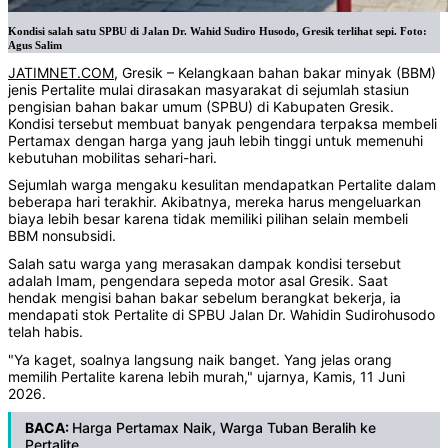
Kondisi salah satu SPBU di Jalan Dr. Wahid Sudiro Husodo, Gresik terlihat sepi. Foto:
Agus Salim
JATIMNET.COM
, Gresik – Kelangkaan bahan bakar minyak (BBM)
jenis Pertalite mulai dirasakan masyarakat di sejumlah stasiun
pengisian bahan bakar umum (SPBU) di Kabupaten Gresik.
Kondisi tersebut membuat banyak pengendara terpaksa membeli
Pertamax dengan harga yang jauh lebih tinggi untuk memenuhi
kebutuhan mobilitas sehari-hari.
Sejumlah warga mengaku kesulitan mendapatkan Pertalite dalam
beberapa hari terakhir. Akibatnya, mereka harus mengeluarkan
biaya lebih besar karena tidak memiliki pilihan selain membeli
BBM nonsubsidi.
Salah satu warga yang merasakan dampak kondisi tersebut
adalah Imam, pengendara sepeda motor asal Gresik. Saat
hendak mengisi bahan bakar sebelum berangkat bekerja, ia
mendapati stok Pertalite di SPBU Jalan Dr. Wahidin Sudirohusodo
telah habis.
"Ya kaget, soalnya langsung naik banget. Yang jelas orang
memilih Pertalite karena lebih murah," ujarnya, Kamis, 11 Juni
2026.
BACA:
Harga Pertamax Naik, Warga Tuban Beralih ke
Pertalite