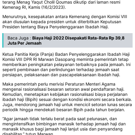
terang Menag Yaqut Cholil Qoumas dikutip dari laman resmi
Kemenag RI, Kamis (16/2/2023).
Menurutnya, kesepakatan antara Kemenang dengan Komisi VIII
akan diusulan kepada presiden untuk diterbitkan Keputusan
Presiden tentang Biaya Penyelenggaraan Ibadah Haji.
Baca Juga :
Biaya Haji 2022 Disepakati Rata-Rata Rp 39,8
Juta Per Jemaah
Ketua Panitia Kerja (Panja) Badan Penyelenggarakan Ibadah Haji
Komisi VIII DPR RI Marwan Dasopang meminta pemerintah tetap
memberikan peningkatan pelayanan terbaiknya pada jemaah. Ini
seperti pembinaan dan perlindungan terhadap jemaah saat
persiapan, pelaksanaan dan pascapelaksanaan ibadah haji.
Maka pemerintah perlu merivisi Peraturan Menteri Agama
mengenai rasionalisasi besaran setoran awal pendaftaran haji.
Kemudian, menetapkan kebijakan rasionalisasi biaya perjalanan
ibadah haji (Bipih) sesuai dengan kondisi ekonomi secara berkala.
Juga, mendorong jamaah haji untuk mencicil setoran lunas secara
periodik hingga mendekati besaran Bipih pada tahun berjalan.
“Agar jamaah tidak terlalu berat pada saat pelunasan, dan
mengintensifkan bimbingan manasik terhadap jemaah haji dan
manasik khusus bagi jamaah haji lanjut usia dan penyandang
disabilitas,” tutup Marwan.