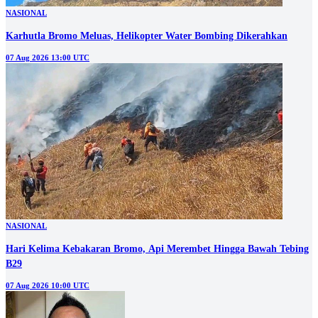
NASIONAL
Karhutla Bromo Meluas, Helikopter Water Bombing Dikerahkan
07 Aug 2026 13:00 UTC
NASIONAL
Hari Kelima Kebakaran Bromo, Api Merembet Hingga Bawah Tebing
B29
07 Aug 2026 10:00 UTC