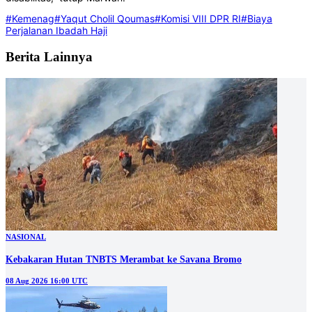
#Kemenag
#Yaqut Cholil Qoumas
#Komisi VIII DPR RI
#Biaya
Perjalanan Ibadah Haji
Berita Lainnya
NASIONAL
Kebakaran Hutan TNBTS Merambat ke Savana Bromo
08 Aug 2026 16:00 UTC