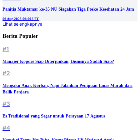
Panitia Muktamar ke-35 NU Siagakan Tiga Posko Kesehatan 24 Jam
06 Aug 2026 06:00 UTC
Lihat selengkapnya
Berita Populer
#1
Manajer Kopdes Siap Diterjunkan, Bisnisnya Sudah Siap?
#2
Mengaku Anak Korban, Napi Jalankan Penipuan Emas Murah dari
Balik Penjara
#3
Es Tradisional yang Segar untuk Perayaan 17 Agustus
#4