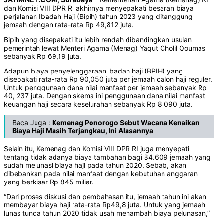
dan Komisi VIII DPR RI akhirnya menyepakati besaran biaya
perjalanan Ibadah Haji (Bipih) tahun 2023 yang ditanggung
jemaah dengan rata-rata Rp 49,812 juta.
Bipih yang disepakati itu lebih rendah dibandingkan usulan
pemerintah lewat Menteri Agama (Menag) Yaqut Cholil Qoumas
sebanyak Rp 69,19 juta.
Adapun biaya penyelenggaraan ibadah haji (BPIH) yang
disepakati rata-rata Rp 90,050 juta per jemaah calon haji reguler.
Untuk penggunaan dana nilai manfaat per jemaah sebanyak Rp
40, 237 juta. Dengan skema ini penggunaan dana nilai manfaat
keuangan haji secara keselurahan sebanyak Rp 8,090 juta.
Baca Juga :
Kemenag Ponorogo Sebut Wacana Kenaikan
Biaya Haji Masih Terjangkau, Ini Alasannya
Selain itu, Kemenag dan Komisi VIII DPR RI juga menyepati
tentang tidak adanya biaya tambahan bagi 84.609 jemaah yang
sudah melunasi biaya haji pada tahun 2020. Sebab, akan
dibebankan pada nilai manfaat dengan kebutuhan anggaran
yang berkisar Rp 845 miliar.
“Dari proses diskusi dan pembahasan itu, jemaah tahun ini akan
membayar biaya haji rata-rata Rp49,8 juta. Untuk yang jemaah
lunas tunda tahun 2020 tidak usah menambah biaya pelunasan,”