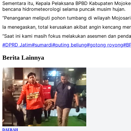
Sementara itu, Kepala Pelaksana BPBD Kabupaten Mojoke
bencana hidrometeorologi selama puncak musim hujan.
“Penanganan meliputi pohon tumbang di wilayah Mojosari, 
Ia menegaskan, total kerusakan akibat angin kencang me
“Saat ini kami masih fokus melakukan asesmen dan pendata
#DPRD Jatim
#sumardi
#puting beliung
#gotong royong
#B
Berita Lainnya
DAERAH