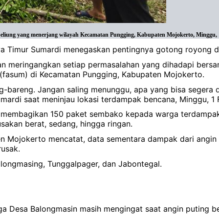
liung yang menerjang wilayah Kecamatan Pungging, Kabupaten Mojokerto, Minggu, 1
wa Timur Sumardi menegaskan pentingnya gotong royong d
n meringangkan setiap permasalahan yang dihadapi bersam
(fasum) di Kecamatan Pungging, Kabupaten Mojokerto.
-bareng. Jangan saling menunggu, apa yang bisa segera di
ardi saat meninjau lokasi terdampak bencana, Minggu, 1 
juga membagikan 150 paket sembako kepada warga terdampak
akan berat, sedang, hingga ringan.
 Mojokerto mencatat, data sementara dampak dari angin 
usak.
Balongmasing, Tunggalpager, dan Jabontegal.
rga Desa Balongmasin masih mengingat saat angin puting 