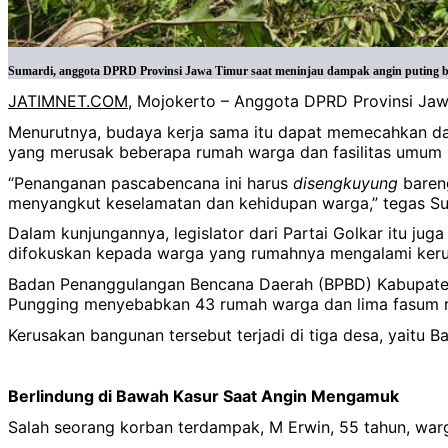
Sumardi, anggota DPRD Provinsi Jawa Timur saat meninjau dampak angin puting be
JATIMNET.COM
, Mojokerto – Anggota DPRD Provinsi Ja
Menurutnya, budaya kerja sama itu dapat memecahkan da
yang merusak beberapa rumah warga dan fasilitas umum 
“Penanganan pascabencana ini harus
disengkuyung
bareng
menyangkut keselamatan dan kehidupan warga,” tegas Sum
Dalam kunjungannya, legislator dari Partai Golkar itu 
difokuskan kepada warga yang rumahnya mengalami kerus
Badan Penanggulangan Bencana Daerah (BPBD) Kabupaten
Pungging menyebabkan 43 rumah warga dan lima fasum r
Kerusakan bangunan tersebut terjadi di tiga desa, yaitu 
Berlindung di Bawah Kasur Saat Angin Mengamuk
Salah seorang korban terdampak, M Erwin, 55 tahun, wa