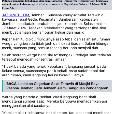
Petugas pemadam kebakaran dan penyelamatan (Damkarmat) Jember saat berupaya
memadamkan kobaran api di salah satu rumah di Tegal Gede, Selasa, 17 Maret 2026.
Foto: Adi
JATIMNET.COM
, Jember – Suasana khusyuk Salat Tarawih di
kawasan Tegal Gede, Kecamatan Sumbersari, Kabupaten
Jember, mendadak berubah menjadi kepanikan, Selasa malam,
17 Maret 2026. Teriakan “kebakaran” yang terdengar tiba-tiba
membuat jamaah berhamburan keluar dari masjid.
Kepanikan itu dipicu munculnya asap tebal dari salah satu rumah
warga yang berada tidak jauh dari lokasi ibadah. Dalam hitungan
menit, suasana yang semula tenang berubah menjadi riuh.
Salah seorang warga berinisial AY mengaku terkejut saat teriakan
tersebut memecah konsentrasi jamaah.
“Tiba-tiba ada yang teriak ‘kebakaran’, langsung jamaah pada
keluar semua, suasananya panik sekali. Asap sudah tebal dari
arah rumah, kami langsung lari ke lokasi,” ujarnya.
BACA:
Ledakan Gegerkan Salat Tarawih di Masjid Raya
Pesona Jember, Satu Jemaah Alami Gangguan Pendengaran
Warga yang berada di sekitar lokasi langsung berinisiatif
mendatangi sumber asap. Mereka berupaya memadamkan api
menggunakan alat seadanya.
“Kami ambil air sebisanya, pakai ember, tapi api cepat membesar,