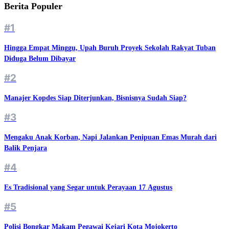
Berita Populer
#1
Hingga Empat Minggu, Upah Buruh Proyek Sekolah Rakyat Tuban
Diduga Belum Dibayar
#2
Manajer Kopdes Siap Diterjunkan, Bisnisnya Sudah Siap?
#3
Mengaku Anak Korban, Napi Jalankan Penipuan Emas Murah dari
Balik Penjara
#4
Es Tradisional yang Segar untuk Perayaan 17 Agustus
#5
Polisi Bongkar Makam Pegawai Kejari Kota Mojokerto