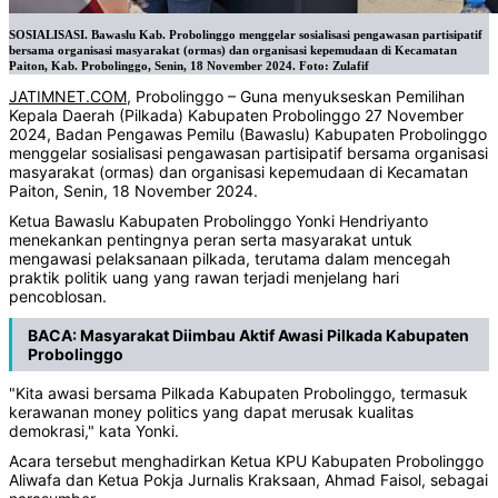
SOSIALISASI. Bawaslu Kab. Probolinggo menggelar sosialisasi pengawasan partisipatif
bersama organisasi masyarakat (ormas) dan organisasi kepemudaan di Kecamatan
Paiton, Kab. Probolinggo, Senin, 18 November 2024. Foto: Zulafif
JATIMNET.COM
, Probolinggo – Guna menyukseskan Pemilihan
Kepala Daerah (Pilkada) Kabupaten Probolinggo 27 November
2024, Badan Pengawas Pemilu (Bawaslu) Kabupaten Probolinggo
menggelar sosialisasi pengawasan partisipatif bersama organisasi
masyarakat (ormas) dan organisasi kepemudaan di Kecamatan
Paiton, Senin, 18 November 2024.
Ketua Bawaslu Kabupaten Probolinggo Yonki Hendriyanto
menekankan pentingnya peran serta masyarakat untuk
mengawasi pelaksanaan pilkada, terutama dalam mencegah
praktik politik uang yang rawan terjadi menjelang hari
pencoblosan.
BACA:
Masyarakat Diimbau Aktif Awasi Pilkada Kabupaten
Probolinggo
"Kita awasi bersama Pilkada Kabupaten Probolinggo, termasuk
kerawanan money politics yang dapat merusak kualitas
demokrasi," kata Yonki.
Acara tersebut menghadirkan Ketua KPU Kabupaten Probolinggo
Aliwafa dan Ketua Pokja Jurnalis Kraksaan, Ahmad Faisol, sebagai