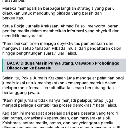
narasumber.
Mereka memaparkan berbagai langkah strategis yang perlu
dilakukan untuk mendukung pilkada yang bersih dan
berkualitas.
Ketua Pokja Jurnalis Kraksaan, Ahmad Faisol, menyoroti peran
penting media dalam memberikan informasi yang obyektif dan
mendidik masyarakat.
"Kami berkomitmen menjaga obyektivitas pemberitaan dan
mengawal setiap tahapan Pilkada, mulai dari pendaftaran calon
hingga penghitungan suara," ujar Faisol.
BACA:
Diduga Masih Punya Utang, Cawabup Probolinggo
Dilaporkan ke Bawaslu
Selain itu, Pokja Jurnalis Kraksaan juga menggelar pelatihan bagi
jurnalis lokal untuk meningkatkan kemampuan mereka dalam
melaporkan informasi terkait pilkada secara berimbang dan
bertanggung jawab.
"Kami ingin jurnalis tidak hanya menjadi pelapor, tetapi juga
menjadi penjaga akuntabilitas proses demokrasi," kata Faisol.
Kegiatan ini mendapat apresiasi dari para peserta yang terdiri
dari ormas, organisasi kepemudaan, dan masyarakat sipil.
Kolaborasi antara media, ormas, dan penyelenggara pemilu
diharapkan mampu menciptakan pilkada yang transparan, adil,