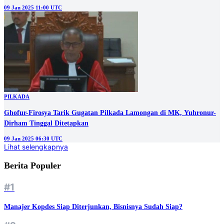
09 Jan 2025 11:00 UTC
PILKADA
Ghofur-Firosya Tarik Gugatan Pilkada Lamongan di MK, Yuhronur-
Dirham Tinggal Ditetapkan
09 Jan 2025 06:30 UTC
Lihat selengkapnya
Berita Populer
#1
Manajer Kopdes Siap Diterjunkan, Bisnisnya Sudah Siap?