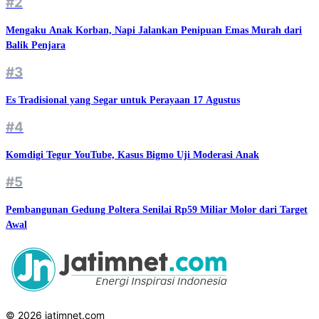
#2
Mengaku Anak Korban, Napi Jalankan Penipuan Emas Murah dari
Balik Penjara
#3
Es Tradisional yang Segar untuk Perayaan 17 Agustus
#4
Komdigi Tegur YouTube, Kasus Bigmo Uji Moderasi Anak
#5
Pembangunan Gedung Poltera Senilai Rp59 Miliar Molor dari Target
Awal
© 2026 jatimnet.com