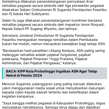
Setelahnya dilakukan penandatanganan pernyataan ikrar
netralitas pegawai secara simbolis oleh tiga perwakilan pegawai
disaksikan Sekjen Ombudsman RI Suganda Pandapotan Pasaribu
dan Pj Sekda Heri Sulistyanto.
Selain itu juga dilakukan penandatanganan komitmen bersama
netralitas pegawai secara simbolis oleh Inspektur Imron Rosyadi,
Kepala Satpol PP Sugeng Wiyanto, dan lainnya.
Sekretaris Jenderal Ombudsman RI Suganda Pandapotan
Pasaribu menegaskan menjaga netralitas dalam Pemilukada
bukan hal mudah, namun merupakan kewajiban bagi setiap ASN.
“Berdasarkan hasil penelitian Litbang Kompas, ASN paling sering
melanggar netralitas adalah pejabat fungsional, pejabat
pelaksana, Pejabat Pimpinan Tinggi Pratama, Pejabat
Administrasi, dan Pejabat Pengawas,” katanya.
BACA:
KIPP Kota Probolinggo Ingatkan ASN Agar Tetap
Netral di Pemilu 2024
Menurut Suganda, pelanggaran yang paling banyak dilakukan,
yakni menggunakan media sosial untuk menyebarkan dukungan
kepada calon kepala daerah tertentu dan keterlibatan dalam
kegiatan kampanye.
“Saya bangga melihat pegawai di Kabupaten Probolinggo, tegas
menyatakan netralitasnya. Semoga terus dijaga dan dijadikan