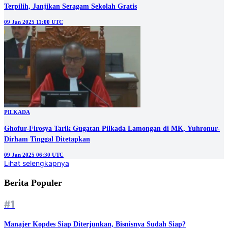
Terpilih, Janjikan Seragam Sekolah Gratis
09 Jan 2025 11:00 UTC
PILKADA
Ghofur-Firosya Tarik Gugatan Pilkada Lamongan di MK, Yuhronur-
Dirham Tinggal Ditetapkan
09 Jan 2025 06:30 UTC
Lihat selengkapnya
Berita Populer
#1
Manajer Kopdes Siap Diterjunkan, Bisnisnya Sudah Siap?