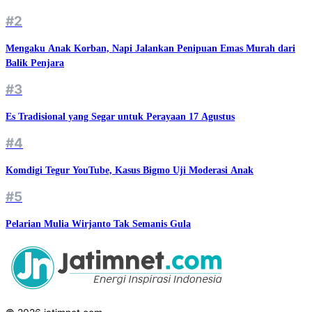
#2
Mengaku Anak Korban, Napi Jalankan Penipuan Emas Murah dari
Balik Penjara
#3
Es Tradisional yang Segar untuk Perayaan 17 Agustus
#4
Komdigi Tegur YouTube, Kasus Bigmo Uji Moderasi Anak
#5
Pelarian Mulia Wirjanto Tak Semanis Gula