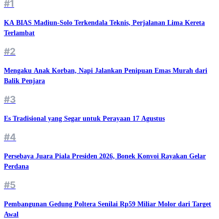
#1
KA BIAS Madiun-Solo Terkendala Teknis, Perjalanan Lima Kereta
Terlambat
#2
Mengaku Anak Korban, Napi Jalankan Penipuan Emas Murah dari
Balik Penjara
#3
Es Tradisional yang Segar untuk Perayaan 17 Agustus
#4
Persebaya Juara Piala Presiden 2026, Bonek Konvoi Rayakan Gelar
Perdana
#5
Pembangunan Gedung Poltera Senilai Rp59 Miliar Molor dari Target
Awal