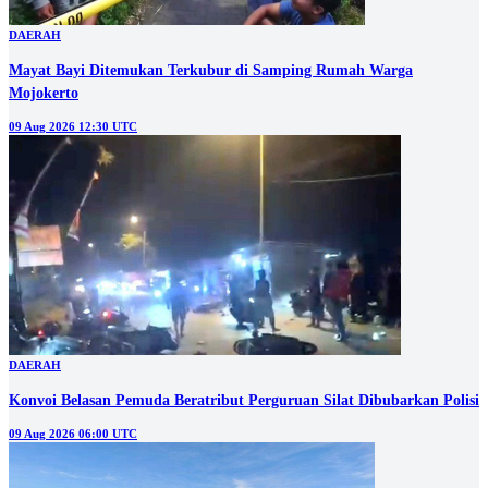
DAERAH
Mayat Bayi Ditemukan Terkubur di Samping Rumah Warga
Mojokerto
09 Aug 2026 12:30 UTC
DAERAH
Konvoi Belasan Pemuda Beratribut Perguruan Silat Dibubarkan Polisi
09 Aug 2026 06:00 UTC