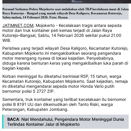
Personel Satlantas Polres Mojokerto saat melakukan olah TKP kecelakaan maut di Jalan
Raya Kutorejo - Bangsal yang masuk wilayah Desa Kaligoro, Kecamatan Kutorejo,
Sabtu malam, 14 Februari 2026. Foto: Hasan.
JATIMNET.COM
, Mojokerto - Kecelakaan tragis antara sepeda
motor dan truk kontainer peti kemas terjadi di Jalan Raya
Kutorejo–Bangsal, Sabtu, 14 Februari 2026 sekitar pukul 21.00
WIB.
Peristiwa yang terjadi wilayah Desa Kaligoro, Kecamatan Kutorejo,
Kabupaten Mojokerto ini mengakibatkan seorang pengendara
motor merengang nyawa di lokasi kejadian. Penyebabnya,
diduga karena benturan keras yang mengakibatkan luka parah di
bagian kepala.
Korban meninggal itu diketahui berinisial RSP, 15 tahun, warga
Kecamatan Kutorejo, Kabupaten Mojokerto. Saat kejadian, remaja
ini diketahui mengendarai sepeda motor Honda Vario putih
bernomor polisi S 2727 ZIP.
Sementara, truk kontainer yang terlibat kecelakaan itu bernomor
polisi B 8191 UU dan dikemudikan oleh Tanto Riski, warga
Peterongan, Kabupaten Jombang.
BACA
:
Niat Mendahului, Pengendara Motor Meninggal Dunia
Terlindas Kontainer Jalur di Mojokerto