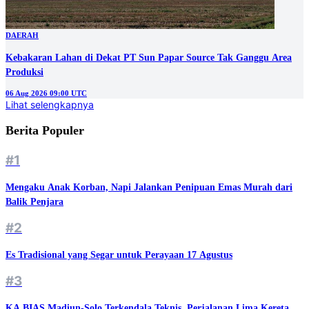
DAERAH
Kebakaran Lahan di Dekat PT Sun Papar Source Tak Ganggu Area
Produksi
06 Aug 2026 09:00 UTC
Lihat selengkapnya
Berita Populer
#1
Mengaku Anak Korban, Napi Jalankan Penipuan Emas Murah dari
Balik Penjara
#2
Es Tradisional yang Segar untuk Perayaan 17 Agustus
#3
KA BIAS Madiun-Solo Terkendala Teknis, Perjalanan Lima Kereta