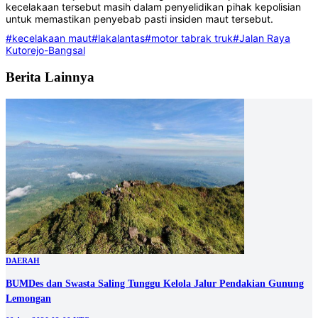
kecelakaan tersebut masih dalam penyelidikan pihak kepolisian
untuk memastikan penyebab pasti insiden maut tersebut.
#kecelakaan maut
#lakalantas
#motor tabrak truk
#Jalan Raya
Kutorejo-Bangsal
Berita Lainnya
DAERAH
BUMDes dan Swasta Saling Tunggu Kelola Jalur Pendakian Gunung
Lemongan