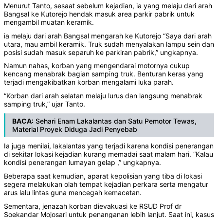
Menurut Tanto, sesaat sebelum kejadian, ia yang melaju dari arah
Bangsal ke Kutorejo hendak masuk area parkir pabrik untuk
mengambil muatan keramik.
ia melaju dari arah Bangsal mengarah ke Kutorejo “Saya dari arah
utara, mau ambil keramik. Truk sudah menyalakan lampu sein dan
posisi sudah masuk separuh ke parkiran pabrik,” ungkapnya.
Namun nahas, korban yang mengendarai motornya cukup
kencang menabrak bagian samping truk. Benturan keras yang
terjadi mengakibatkan korban mengalami luka parah.
“Korban dari arah selatan melaju lurus dan langsung menabrak
samping truk,” ujar Tanto.
BACA:
Sehari Enam Lakalantas dan Satu Pemotor Tewas,
Material Proyek Diduga Jadi Penyebab
Ia juga menilai, lakalantas yang terjadi karena kondisi penerangan
di sekitar lokasi kejadian kurang memadai saat malam hari. “Kalau
kondisi penerangan lumayan gelap ,” ungkapnya.
Beberapa saat kemudian, aparat kepolisian yang tiba di lokasi
segera melakukan olah tempat kejadian perkara serta mengatur
arus lalu lintas guna mencegah kemacetan.
Sementara, jenazah korban dievakuasi ke RSUD Prof dr
Soekandar Mojosari untuk penanganan lebih lanjut. Saat ini, kasus