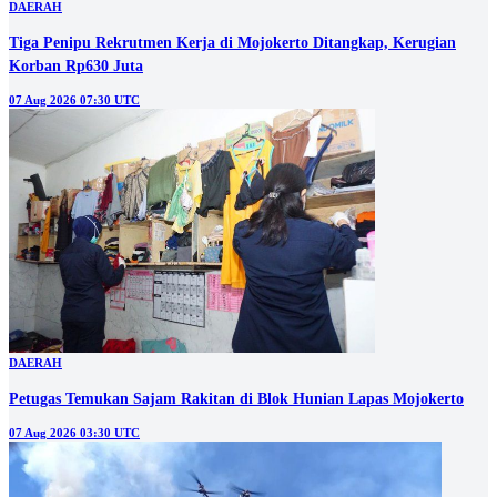
DAERAH
Tiga Penipu Rekrutmen Kerja di Mojokerto Ditangkap, Kerugian
Korban Rp630 Juta
07 Aug 2026 07:30 UTC
DAERAH
Petugas Temukan Sajam Rakitan di Blok Hunian Lapas Mojokerto
07 Aug 2026 03:30 UTC