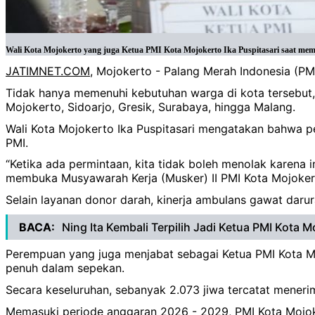
Wali Kota Mojokerto yang juga Ketua PMI Kota Mojokerto Ika Puspitasari saat me
JATIMNET.COM
, Mojokerto - Palang Merah Indonesia (PM
Tidak hanya memenuhi kebutuhan warga di kota tersebut, 
Mojokerto, Sidoarjo, Gresik, Surabaya, hingga Malang.
Wali Kota Mojokerto Ika Puspitasari mengatakan bahwa 
PMI.
“Ketika ada permintaan, kita tidak boleh menolak karena 
membuka Musyawarah Kerja (Musker) II PMI Kota Mojokert
Selain layanan donor darah, kinerja ambulans gawat dar
BACA:
Ning Ita Kembali Terpilih Jadi Ketua PMI Kota M
Perempuan yang juga menjabat sebagai Ketua PMI Kota Mo
penuh dalam sepekan.
Secara keseluruhan, sebanyak 2.073 jiwa tercatat meneri
Memasuki periode anggaran 2026 - 2029, PMI Kota Mojok