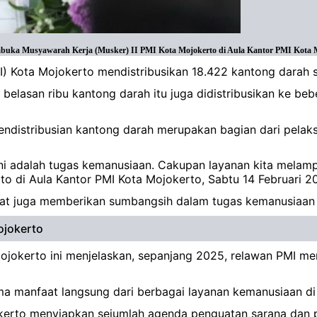
mbuka Musyawarah Kerja (Musker) II PMI Kota Mojokerto di Aula Kantor PMI Kota Mo
I) Kota Mojokerto mendistribusikan 18.422 kantong darah 
belasan ribu kantong darah itu juga didistribusikan ke b
pendistribusian kantong darah merupakan bagian dari pel
ini adalah tugas kemanusiaan. Cakupan layanan kita melampa
o di Aula Kantor PMI Kota Mojokerto, Sabtu 14 Februari 2
urat juga memberikan sumbangsih dalam tugas kemanusiaan
ojokerto
jokerto ini menjelaskan, sepanjang 2025, relawan PMI me
ma manfaat langsung dari berbagai layanan kemanusiaan di
erto menyiapkan sejumlah agenda penguatan sarana dan p