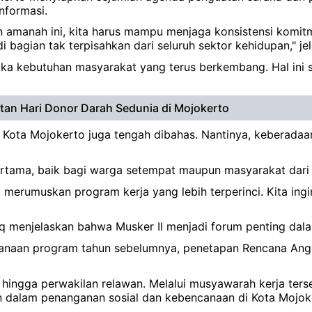
nformasi.
manah ini, kita harus mampu menjaga konsistensi komitmen
bagian tak terpisahkan dari seluruh sektor kehidupan," jela
ika kebutuhan masyarakat yang terus berkembang. Hal ini s
atan Hari Donor Darah Sedunia di Mojokerto
 Kota Mojokerto juga tengah dibahas. Nantinya, keberada
rtama, baik bagi warga setempat maupun masyarakat dari d
k merumuskan program kerja yang lebih terperinci. Kita in
iq menjelaskan bahwa Musker II menjadi forum penting dal
sanaan program tahun sebelumnya, penetapan Rencana Angg
, hingga perwakilan relawan. Melalui musyawarah kerja ter
 dalam penanganan sosial dan kebencanaan di Kota Mojok