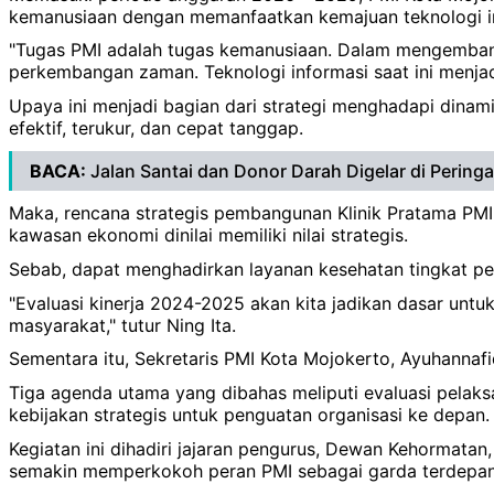
kemanusiaan dengan memanfaatkan kemajuan teknologi i
"Tugas PMI adalah tugas kemanusiaan. Dalam mengemban a
perkembangan zaman. Teknologi informasi saat ini menjadi 
Upaya ini menjadi bagian dari strategi menghadapi dinam
efektif, terukur, dan cepat tanggap.
BACA:
Jalan Santai dan Donor Darah Digelar di Pering
Maka, rencana strategis pembangunan Klinik Pratama PMI
kawasan ekonomi dinilai memiliki nilai strategis.
Sebab, dapat menghadirkan layanan kesehatan tingkat pe
"Evaluasi kinerja 2024-2025 akan kita jadikan dasar untu
masyarakat," tutur Ning Ita.
Sementara itu, Sekretaris PMI Kota Mojokerto, Ayuhannaf
Tiga agenda utama yang dibahas meliputi evaluasi pelak
kebijakan strategis untuk penguatan organisasi ke depan.
Kegiatan ini dihadiri jajaran pengurus, Dewan Kehormatan
semakin memperkokoh peran PMI sebagai garda terdepan