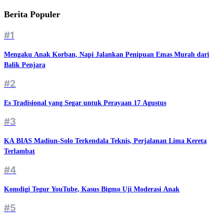
Berita Populer
#1
Mengaku Anak Korban, Napi Jalankan Penipuan Emas Murah dari
Balik Penjara
#2
Es Tradisional yang Segar untuk Perayaan 17 Agustus
#3
KA BIAS Madiun-Solo Terkendala Teknis, Perjalanan Lima Kereta
Terlambat
#4
Komdigi Tegur YouTube, Kasus Bigmo Uji Moderasi Anak
#5