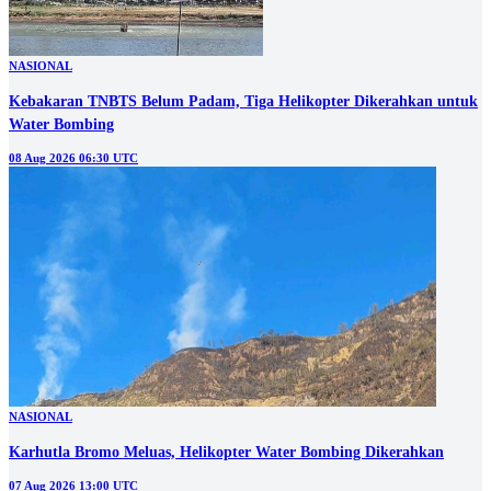
NASIONAL
Kebakaran TNBTS Belum Padam, Tiga Helikopter Dikerahkan untuk
Water Bombing
08 Aug 2026 06:30 UTC
NASIONAL
Karhutla Bromo Meluas, Helikopter Water Bombing Dikerahkan
07 Aug 2026 13:00 UTC