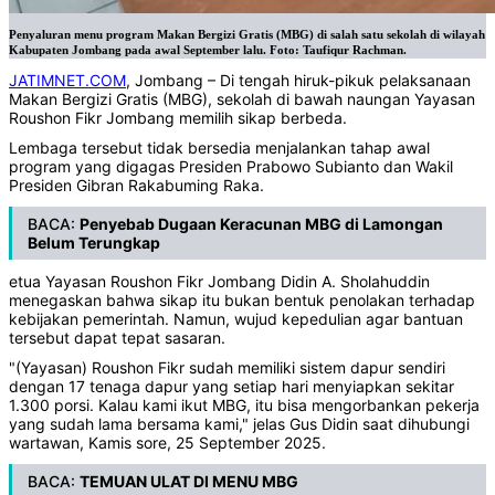
Penyaluran menu program Makan Bergizi Gratis (MBG) di salah satu sekolah di wilayah
Kabupaten Jombang pada awal September lalu. Foto: Taufiqur Rachman.
JATIMNET.COM
, Jombang – Di tengah hiruk-pikuk pelaksanaan
Makan Bergizi Gratis (MBG), sekolah di bawah naungan Yayasan
Roushon Fikr Jombang memilih sikap berbeda.
Lembaga tersebut tidak bersedia menjalankan tahap awal
program yang digagas Presiden Prabowo Subianto dan Wakil
Presiden Gibran Rakabuming Raka.
BACA:
Penyebab Dugaan Keracunan MBG di Lamongan
Belum Terungkap
etua Yayasan Roushon Fikr Jombang Didin A. Sholahuddin
menegaskan bahwa sikap itu bukan bentuk penolakan terhadap
kebijakan pemerintah. Namun, wujud kepedulian agar bantuan
tersebut dapat tepat sasaran.
"(Yayasan) Roushon Fikr sudah memiliki sistem dapur sendiri
dengan 17 tenaga dapur yang setiap hari menyiapkan sekitar
1.300 porsi. Kalau kami ikut MBG, itu bisa mengorbankan pekerja
yang sudah lama bersama kami," jelas Gus Didin saat dihubungi
wartawan, Kamis sore, 25 September 2025.
BACA:
TEMUAN ULAT DI MENU MBG