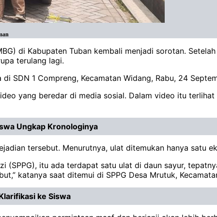
lman
MBG) di Kabupaten Tuban kembali menjadi sorotan. Setelah
upa terulang lagi.
swa di SDN 1 Compreng, Kecamatan Widang, Rabu, 24 Septe
deo yang beredar di media sosial. Dalam video itu terliha
iswa Ungkap Kronologinya
adian tersebut. Menurutnya, ulat ditemukan hanya satu eko
SPPG), itu ada terdapat satu ulat di daun sayur, tepatnya
but,” katanya saat ditemui di SPPG Desa Mrutuk, Kecamata
arifikasi ke Siswa