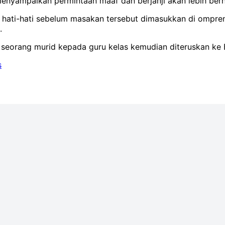
enyampaikan permintaan maaf dan berjanji akan lebih berh
 dan hati-hati sebelum masakan tersebut dimasukkan di ompr
.
 seorang murid kepada guru kelas kemudian diteruskan ke 
s