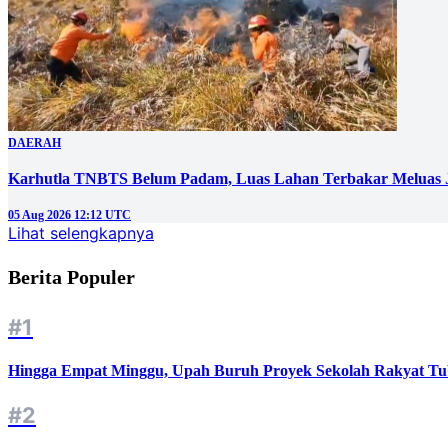
DAERAH
Karhutla TNBTS Belum Padam, Luas Lahan Terbakar Meluas J
05 Aug 2026 12:12 UTC
Lihat selengkapnya
Berita Populer
#1
Hingga Empat Minggu, Upah Buruh Proyek Sekolah Rakyat Tu
#2