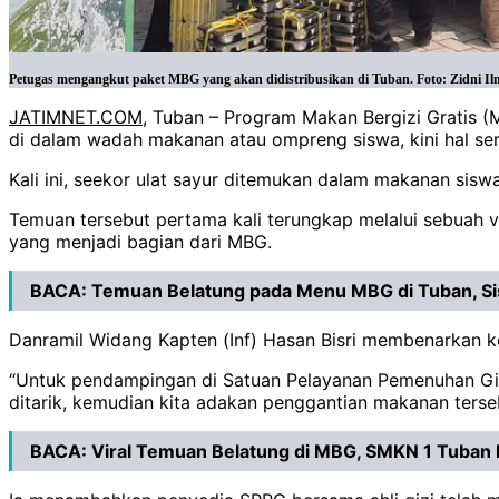
Petugas mengangkut paket MBG yang akan didistribusikan di Tuban. Foto: Zidni I
JATIMNET.COM
, Tuban – Program Makan Bergizi Gratis (
di dalam wadah makanan atau ompreng siswa, kini hal ser
Kali ini, seekor ulat sayur ditemukan dalam makanan si
Temuan tersebut pertama kali terungkap melalui sebuah vi
yang menjadi bagian dari MBG.
BACA:
Temuan Belatung pada Menu MBG di Tuban, S
Danramil Widang Kapten (Inf) Hasan Bisri membenarkan kej
“Untuk pendampingan di Satuan Pelayanan Pemenuhan Gizi (
ditarik, kemudian kita adakan penggantian makanan terse
BACA:
Viral Temuan Belatung di MBG, SMKN 1 Tuban Kl