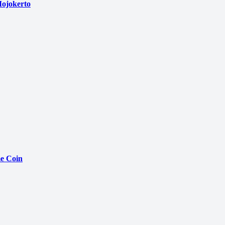
ojokerto
e Coin