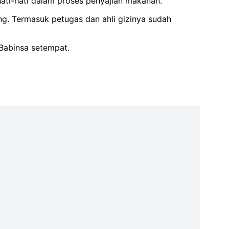
ati-hati dalam proses penyajian makanan.
eng. Termasuk petugas dan ahli gizinya sudah
Babinsa setempat.