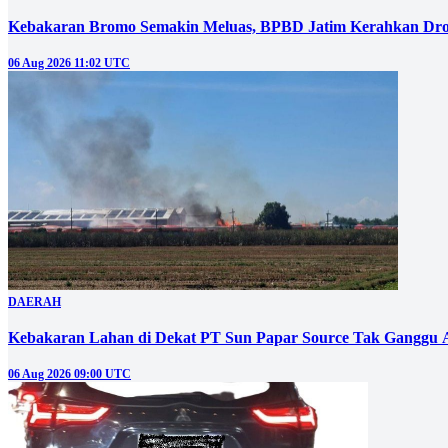
Kebakaran Bromo Semakin Meluas, BPBD Jatim Kerahkan Dro
06 Aug 2026 11:02 UTC
DAERAH
Kebakaran Lahan di Dekat PT Sun Papar Source Tak Ganggu 
06 Aug 2026 09:00 UTC