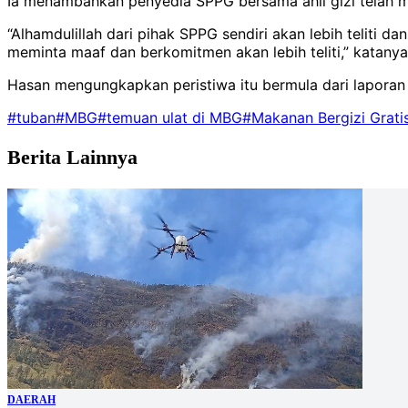
Ia menambahkan penyedia SPPG bersama ahli gizi telah m
“Alhamdulillah dari pihak SPPG sendiri akan lebih teliti
meminta maaf dan berkomitmen akan lebih teliti,” katanya
Hasan mengungkapkan peristiwa itu bermula dari laporan
#tuban
#MBG
#temuan ulat di MBG
#Makanan Bergizi Grati
Berita Lainnya
DAERAH