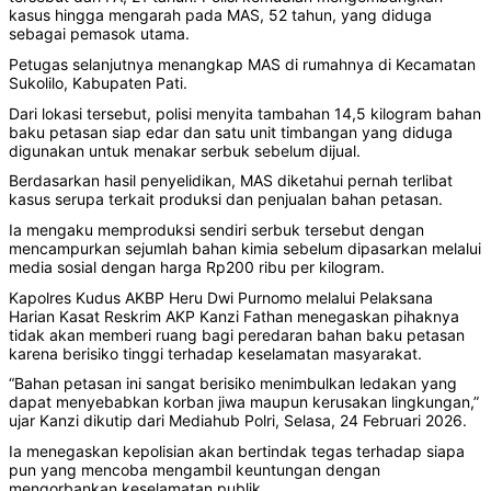
kasus hingga mengarah pada MAS, 52 tahun, yang diduga
sebagai pemasok utama.
Petugas selanjutnya menangkap MAS di rumahnya di Kecamatan
Sukolilo, Kabupaten Pati.
Dari lokasi tersebut, polisi menyita tambahan 14,5 kilogram bahan
baku petasan siap edar dan satu unit timbangan yang diduga
digunakan untuk menakar serbuk sebelum dijual.
Berdasarkan hasil penyelidikan, MAS diketahui pernah terlibat
kasus serupa terkait produksi dan penjualan bahan petasan.
Ia mengaku memproduksi sendiri serbuk tersebut dengan
mencampurkan sejumlah bahan kimia sebelum dipasarkan melalui
media sosial dengan harga Rp200 ribu per kilogram.
Kapolres Kudus AKBP Heru Dwi Purnomo melalui Pelaksana
Harian Kasat Reskrim AKP Kanzi Fathan menegaskan pihaknya
tidak akan memberi ruang bagi peredaran bahan baku petasan
karena berisiko tinggi terhadap keselamatan masyarakat.
“Bahan petasan ini sangat berisiko menimbulkan ledakan yang
dapat menyebabkan korban jiwa maupun kerusakan lingkungan,”
ujar Kanzi dikutip dari Mediahub Polri, Selasa, 24 Februari 2026.
Ia menegaskan kepolisian akan bertindak tegas terhadap siapa
pun yang mencoba mengambil keuntungan dengan
mengorbankan keselamatan publik.