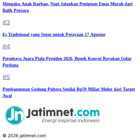
Mengaku Anak Korban, Napi Jalankan Penipuan Emas Murah dari
Balik Penjara
#3
Es Tradisional yang Segar untuk Perayaan 17 Agustus
#4
Persebaya Juara Piala Presiden 2026, Bonek Konvoi Rayakan Gelar
Perdana
#5
Pembangunan Gedung Poltera Senilai Rp59 Miliar Molor dari Target
Awal
© 2026 jatimnet.com