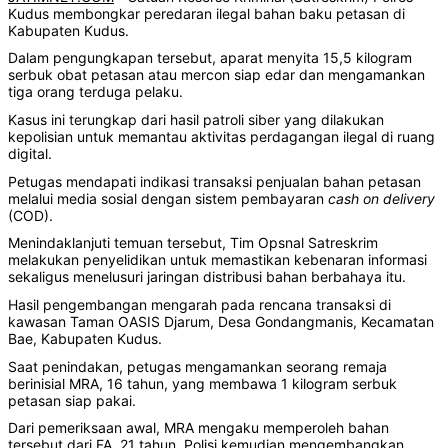
Kudus membongkar peredaran ilegal bahan baku petasan di
Kabupaten Kudus.
Dalam pengungkapan tersebut, aparat menyita 15,5 kilogram
serbuk obat petasan atau mercon siap edar dan mengamankan
tiga orang terduga pelaku.
Kasus ini terungkap dari hasil patroli siber yang dilakukan
kepolisian untuk memantau aktivitas perdagangan ilegal di ruang
digital.
Petugas mendapati indikasi transaksi penjualan bahan petasan
melalui media sosial dengan sistem pembayaran
cash
on
delivery
(COD).
Menindaklanjuti temuan tersebut, Tim Opsnal Satreskrim
melakukan penyelidikan untuk memastikan kebenaran informasi
sekaligus menelusuri jaringan distribusi bahan berbahaya itu.
Hasil pengembangan mengarah pada rencana transaksi di
kawasan Taman OASIS Djarum, Desa Gondangmanis, Kecamatan
Bae, Kabupaten Kudus.
Saat penindakan, petugas mengamankan seorang remaja
berinisial MRA, 16 tahun, yang membawa 1 kilogram serbuk
petasan siap pakai.
Dari pemeriksaan awal, MRA mengaku memperoleh bahan
tersebut dari FA, 21 tahun. Polisi kemudian mengembangkan