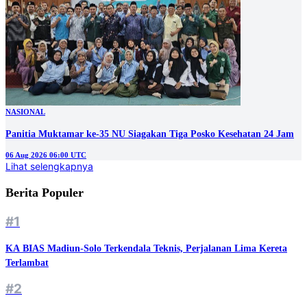
NASIONAL
Panitia Muktamar ke-35 NU Siagakan Tiga Posko Kesehatan 24 Jam
06 Aug 2026 06:00 UTC
Lihat selengkapnya
Berita Populer
#1
KA BIAS Madiun-Solo Terkendala Teknis, Perjalanan Lima Kereta
Terlambat
#2