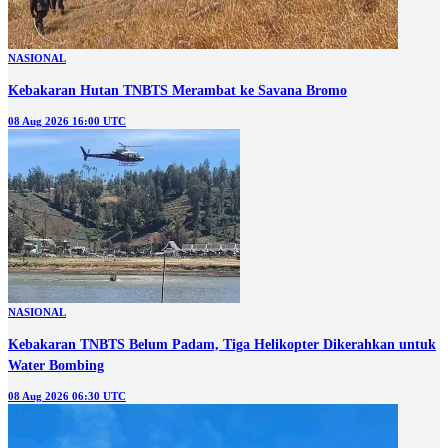
NASIONAL
Kebakaran Hutan TNBTS Merambat ke Savana Bromo
08 Aug 2026 16:00 UTC
NASIONAL
Kebakaran TNBTS Belum Padam, Tiga Helikopter Dikerahkan untuk
Water Bombing
08 Aug 2026 06:30 UTC