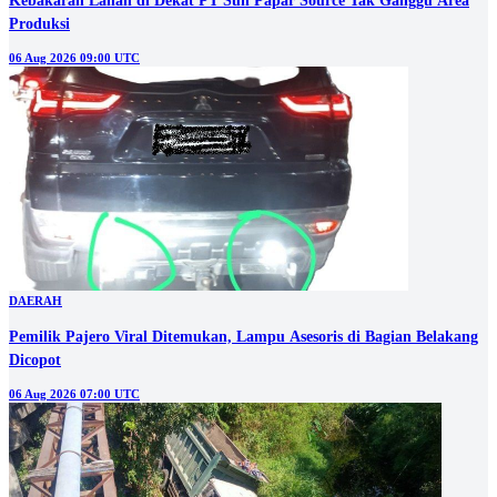
Kebakaran Lahan di Dekat PT Sun Papar Source Tak Ganggu Area
Produksi
06 Aug 2026 09:00 UTC
DAERAH
Pemilik Pajero Viral Ditemukan, Lampu Asesoris di Bagian Belakang
Dicopot
06 Aug 2026 07:00 UTC