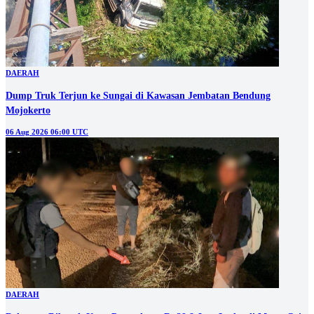
DAERAH
Dump Truk Terjun ke Sungai di Kawasan Jembatan Bendung
Mojokerto
06 Aug 2026 06:00 UTC
DAERAH