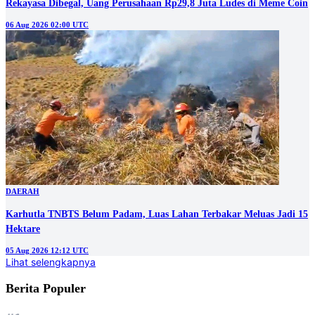
Rekayasa Dibegal, Uang Perusahaan Rp29,8 Juta Ludes di Meme Coin
06 Aug 2026 02:00 UTC
DAERAH
Karhutla TNBTS Belum Padam, Luas Lahan Terbakar Meluas Jadi 15
Hektare
05 Aug 2026 12:12 UTC
Lihat selengkapnya
Berita Populer