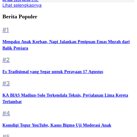
06 Aug 2026 06:00 UTC
Lihat selengkapnya
Berita Populer
#1
Mengaku Anak Korban, Napi Jalankan Penipuan Emas Murah dari
Balik Penjara
#2
Es Tradisional yang Segar untuk Perayaan 17 Agustus
#3
KA BIAS Madiun-Solo Terkendala Teknis, Perjalanan Lima Kereta
Terlambat
#4
Komdigi Tegur YouTube, Kasus Bigmo Uji Moderasi Anak
#5