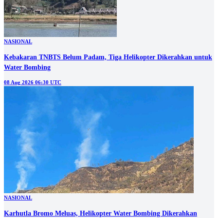
NASIONAL
Kebakaran TNBTS Belum Padam, Tiga Helikopter Dikerahkan untuk
Water Bombing
08 Aug 2026 06:30 UTC
NASIONAL
Karhutla Bromo Meluas, Helikopter Water Bombing Dikerahkan