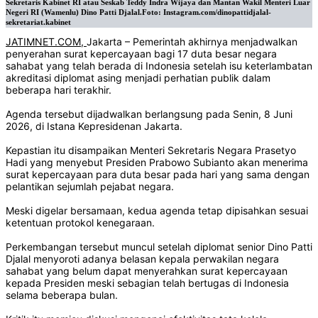
Sekretaris Kabinet RI atau Seskab Teddy Indra Wijaya dan Mantan Wakil Menteri Luar
Negeri RI (Wamenlu) Dino Patti Djalal.Foto: Instagram.com/dinopattidjalal-
sekretariat.kabinet
JATIMNET.COM
,
Jakarta – Pemerintah akhirnya menjadwalkan
penyerahan surat kepercayaan bagi 17 duta besar negara
sahabat yang telah berada di Indonesia setelah isu keterlambatan
akreditasi diplomat asing menjadi perhatian publik dalam
beberapa hari terakhir.
Agenda tersebut dijadwalkan berlangsung pada Senin, 8 Juni
2026, di Istana Kepresidenan Jakarta.
Kepastian itu disampaikan Menteri Sekretaris Negara Prasetyo
Hadi yang menyebut Presiden Prabowo Subianto akan menerima
surat kepercayaan para duta besar pada hari yang sama dengan
pelantikan sejumlah pejabat negara.
Meski digelar bersamaan, kedua agenda tetap dipisahkan sesuai
ketentuan protokol kenegaraan.
Perkembangan tersebut muncul setelah diplomat senior Dino Patti
Djalal menyoroti adanya belasan kepala perwakilan negara
sahabat yang belum dapat menyerahkan surat kepercayaan
kepada Presiden meski sebagian telah bertugas di Indonesia
selama beberapa bulan.