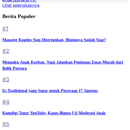
04 Aug 2026 06:30 UTC
Lihat selengkapnya
Berita Populer
#1
Manajer Kopdes Siap Diterjunkan, Bisnisnya Sudah Siap?
#2
Mengaku Anak Korban, Napi Jalankan Penipuan Emas Murah dari
Balik Penjara
#3
Es Tradisional yang Segar untuk Perayaan 17 Agustus
#4
Komdigi Tegur YouTube, Kasus Bigmo Uji Moderasi Anak
#5