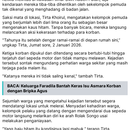
kendaraan mereka tiba-tiba dihentikan oleh sekelompok pemuda
tak dikenal yang menghadang di badan jalan.
Saksi mata di lokasi, Tirta Khoirul, mengatakan kelompok pemuda
yang berjumlah lebih dari lima orang itu sebagian besar
mengenakan kaus hitam. Tanpa banyak bicara, mereka langsung
melancarkan aksi kekerasan terhadap para korban.
"Tahunya itu setelah dengar ramai-ramai di depan rumah sini,”
ungkap Tirta, Jumat sore, 2 Januari 2026.
Ketiga korban dipukul dan ditendang secara bertubi-tubi hingga
terjatuh dari sepeda motor dan tidak mampu melawan. Kejadian
tersebut sontak mengundang perhatian warga sekitar yang masih
terjaga pada malam itu.
"Katanya mereka ini tidak saling kenal," tambah Tirta.
BACA:
Keluarga Faradila Bantah Keras Isu Asmara Korban
dengan Bripka Agus
Sejumlah warga yang mengetahui kejadian tersebut segera
mendatangi lokasi untuk melerai. Menyadari kehadiran warga,
kelompok pelaku yang datang dengan mengendarai dua sepeda
motor langsung melarikan diri ke arah Rolak Songo usai
melakukan penganiayaan.
”Yang baju hitam itu kondisinya lagi mabuk,” terang Tirta.