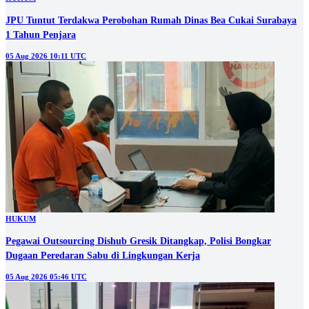
JPU Tuntut Terdakwa Perobohan Rumah Dinas Bea Cukai Surabaya
1 Tahun Penjara
05 Aug 2026 10:11 UTC
HUKUM
Pegawai Outsourcing Dishub Gresik Ditangkap, Polisi Bongkar
Dugaan Peredaran Sabu di Lingkungan Kerja
05 Aug 2026 05:46 UTC