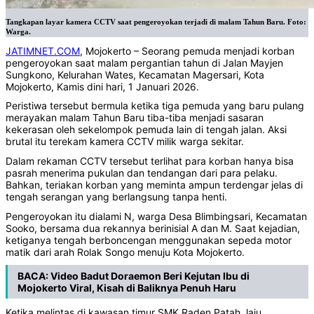
Tangkapan layar kamera CCTV saat pengeroyokan terjadi di malam Tahun Baru. Foto:
Warga.
JATIMNET.COM
, Mojokerto – Seorang pemuda menjadi korban
pengeroyokan saat malam pergantian tahun di Jalan Mayjen
Sungkono, Kelurahan Wates, Kecamatan Magersari, Kota
Mojokerto, Kamis dini hari, 1 Januari 2026.
Peristiwa tersebut bermula ketika tiga pemuda yang baru pulang
merayakan malam Tahun Baru tiba-tiba menjadi sasaran
kekerasan oleh sekelompok pemuda lain di tengah jalan. Aksi
brutal itu terekam kamera CCTV milik warga sekitar.
Dalam rekaman CCTV tersebut terlihat para korban hanya bisa
pasrah menerima pukulan dan tendangan dari para pelaku.
Bahkan, teriakan korban yang meminta ampun terdengar jelas di
tengah serangan yang berlangsung tanpa henti.
Pengeroyokan itu dialami N, warga Desa Blimbingsari, Kecamatan
Sooko, bersama dua rekannya berinisial A dan M. Saat kejadian,
ketiganya tengah berboncengan menggunakan sepeda motor
matik dari arah Rolak Songo menuju Kota Mojokerto.
BACA:
Video Badut Doraemon Beri Kejutan Ibu di
Mojokerto Viral, Kisah di Baliknya Penuh Haru
Ketika melintas di kawasan timur SMK Raden Patah, laju