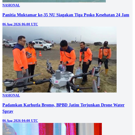
NASIONAL
Panitia Muktamar ke-35 NU Siagakan Tiga Posko Kesehatan 24 Jam
06 Aug 2026 06:00 UTC
NASIONAL
Padamkan Karhutla Bromo, BPBD Jatim Terjunkan Drone Water
Spray
06 Aug 2026 04:00 UTC