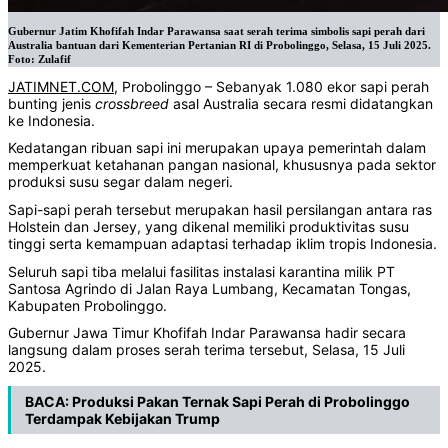
Gubernur Jatim Khofifah Indar Parawansa saat serah terima simbolis sapi perah dari
Australia bantuan dari Kementerian Pertanian RI di Probolinggo, Selasa, 15 Juli 2025.
Foto: Zulafif
JATIMNET.COM
, Probolinggo – Sebanyak 1.080 ekor sapi perah
bunting jenis
crossbreed
asal Australia secara resmi didatangkan
ke Indonesia.
Kedatangan ribuan sapi ini merupakan upaya pemerintah dalam
memperkuat ketahanan pangan nasional, khususnya pada sektor
produksi susu segar dalam negeri.
Sapi-sapi perah tersebut merupakan hasil persilangan antara ras
Holstein dan Jersey, yang dikenal memiliki produktivitas susu
tinggi serta kemampuan adaptasi terhadap iklim tropis Indonesia.
Seluruh sapi tiba melalui fasilitas instalasi karantina milik PT
Santosa Agrindo di Jalan Raya Lumbang, Kecamatan Tongas,
Kabupaten Probolinggo.
Gubernur Jawa Timur Khofifah Indar Parawansa hadir secara
langsung dalam proses serah terima tersebut, Selasa, 15 Juli
2025.
BACA:
Produksi Pakan Ternak Sapi Perah di Probolinggo
Terdampak Kebijakan Trump