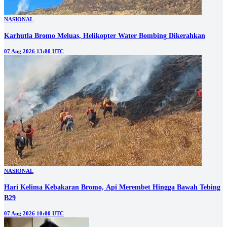
NASIONAL
Karhutla Bromo Meluas, Helikopter Water Bombing Dikerahkan
07 Aug 2026 13:00 UTC
NASIONAL
Hari Kelima Kebakaran Bromo, Api Merembet Hingga Bawah Tebing
B29
07 Aug 2026 10:00 UTC