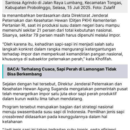
Santosa Agrindo di Jalan Raya Lumbang, Kecamatan Tongas,
Kabupaten Probolinggo, Selasa, 15 Juli 2025. Foto: Zulafif
Ia menambahkan berdasarkan data Direktorat Jenderal
Peternakan dan Kesehatan Hewan (Ditjen PKH) Kementerian
Pertanian RI, saat ini produksi susu dalam negeri baru mampu
memenuhi sekitar 21 persen dari total kebutuhan nasional.
Sisanya, sekitar 79 persen masih harus dipenuhi melalui impor.
“Oleh karena itu, kehadiran sapi-sapi ini menjadi salah satu
langkah konkret dalam rangka mengurangi ketergantungan
terhadap impor dan memperkuat kemandirian pangan nasional,
khususnya di subsektor peternakan perah,” kata Khofifah.
BACA:
Terhalang Cuaca, Sapi Perah di Lamongan Tidak
Bisa Berkembang
Sejalan dengan hal tersebut, Direktur Jenderal Peternakan dan
Kesehatan Hewan Agung Suganda mengatakan pemerintah pusat
telah menargetkan impor satu juta ekor sapi perah produktif
dalam kurun waktu lima tahun mendatang.
Program tersebut merupakan bagian dari strategi nasional
menuju swasembada susu sapi di Indonesia. Pemilihan jenis sapi
crossbreed
didasarkan pada keunggulannya dalam hal
ketahanan
"Jadi jenis sapi ini tahan terhadap suhu tropis, serta efisiensi