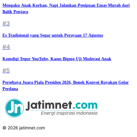
Mengaku Anak Korban, Napi Jalankan Penipuan Emas Murah dari
Balik Penjara
#3
Es Tradisional yang Segar untuk Perayaan 17 Agustus
#4
Komdigi Tegur YouTube, Kasus Bigmo Uji Moderasi Anak
#5
Persebaya Juara Piala Presiden 2026, Bonek Konvoi Rayakan Gelar
Perdana
© 2026 jatimnet.com