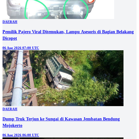
DAERAH
Pemilik Pajero Viral Ditemukan, Lampu Asesoris di Bagian Belakang
Dicopot
06 Aug 2026 07:00 UTC
DAERAH
Dump Truk Terjun ke Sungai di Kawasan Jembatan Bendung
Mojokerto
06 Aug 2026 06:00 UTC