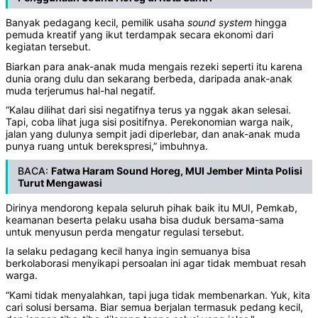
Banyak pedagang kecil, pemilik usaha
sound system
hingga
pemuda kreatif yang ikut terdampak secara ekonomi dari
kegiatan tersebut.
Biarkan para anak-anak muda mengais rezeki seperti itu karena
dunia orang dulu dan sekarang berbeda, daripada anak-anak
muda terjerumus hal-hal negatif.
“Kalau dilihat dari sisi negatifnya terus ya nggak akan selesai.
Tapi, coba lihat juga sisi positifnya. Perekonomian warga naik,
jalan yang dulunya sempit jadi diperlebar, dan anak-anak muda
punya ruang untuk berekspresi,” imbuhnya.
BACA:
Fatwa Haram Sound Horeg, MUI Jember Minta Polisi
Turut Mengawasi
Dirinya mendorong kepala seluruh pihak baik itu MUI, Pemkab,
keamanan beserta pelaku usaha bisa duduk bersama-sama
untuk menyusun perda mengatur regulasi tersebut.
Ia selaku pedagang kecil hanya ingin semuanya bisa
berkolaborasi menyikapi persoalan ini agar tidak membuat resah
warga.
“Kami tidak menyalahkan, tapi juga tidak membenarkan. Yuk, kita
cari solusi bersama. Biar semua berjalan termasuk pedang kecil,