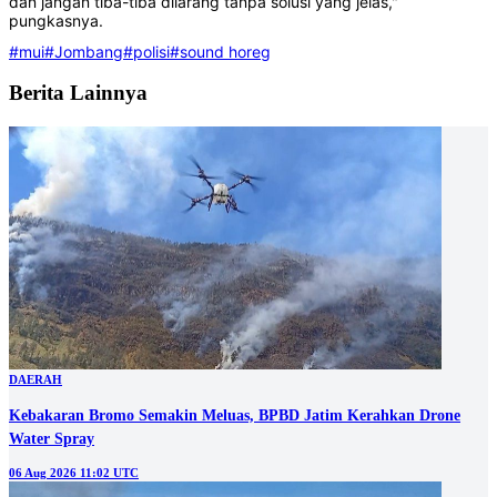
dan jangan tiba-tiba dilarang tanpa solusi yang jelas,"
pungkasnya.
#mui
#Jombang
#polisi
#sound horeg
Berita Lainnya
DAERAH
Kebakaran Bromo Semakin Meluas, BPBD Jatim Kerahkan Drone
Water Spray
06 Aug 2026 11:02 UTC