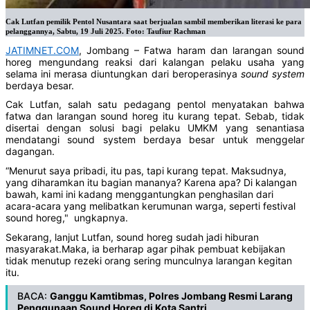
Cak Lutfan pemilik Pentol Nusantara saat berjualan sambil memberikan literasi ke para
pelanggannya, Sabtu, 19 Juli 2025. Foto: Taufiur Rachman
JATIMNET.COM
, Jombang – Fatwa haram dan larangan sound
horeg mengundang reaksi dari kalangan pelaku usaha yang
selama ini merasa diuntungkan dari beroperasinya
sound system
berdaya besar.
Cak Lutfan, salah satu pedagang pentol menyatakan bahwa
fatwa dan larangan sound horeg itu kurang tepat. Sebab, tidak
disertai dengan solusi bagi pelaku UMKM yang senantiasa
mendatangi sound system berdaya besar untuk menggelar
dagangan.
“Menurut saya pribadi, itu pas, tapi kurang tepat. Maksudnya,
yang diharamkan itu bagian mananya? Karena apa? Di kalangan
bawah, kami ini kadang menggantungkan penghasilan dari
acara-acara yang melibatkan kerumunan warga, seperti festival
sound horeg," ungkapnya.
Sekarang, lanjut Lutfan, sound horeg sudah jadi hiburan
masyarakat.Maka, ia berharap agar pihak pembuat kebijakan
tidak menutup rezeki orang sering munculnya larangan kegitan
itu.
BACA:
Ganggu Kamtibmas, Polres Jombang Resmi Larang
Penggunaan Sound Horeg di Kota Santri