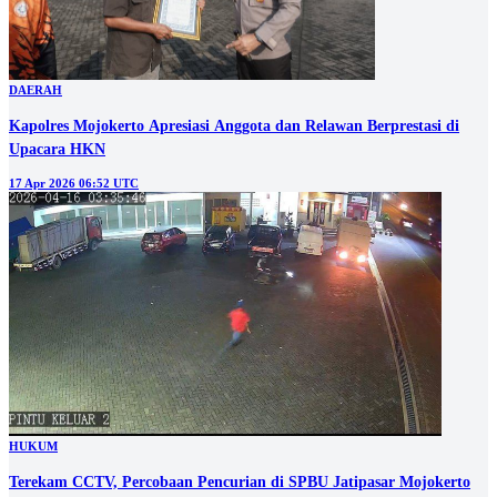
DAERAH
Kapolres Mojokerto Apresiasi Anggota dan Relawan Berprestasi di
Upacara HKN
17 Apr 2026 06:52 UTC
HUKUM
Terekam CCTV, Percobaan Pencurian di SPBU Jatipasar Mojokerto