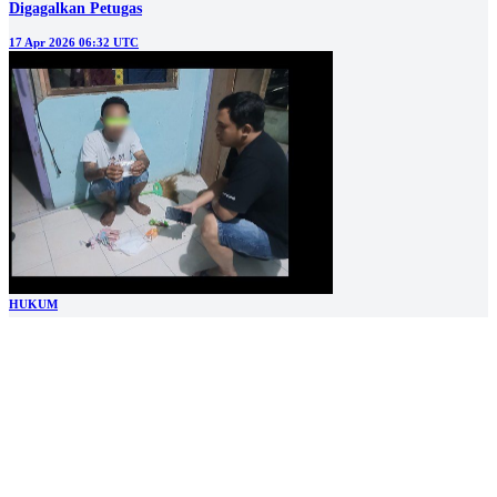
Digagalkan Petugas
17 Apr 2026 06:32 UTC
HUKUM
Ribuan Pil Double L Disita di Pacet, Satu Pengedar Ditangkap Polisi
16 Apr 2026 09:47 UTC