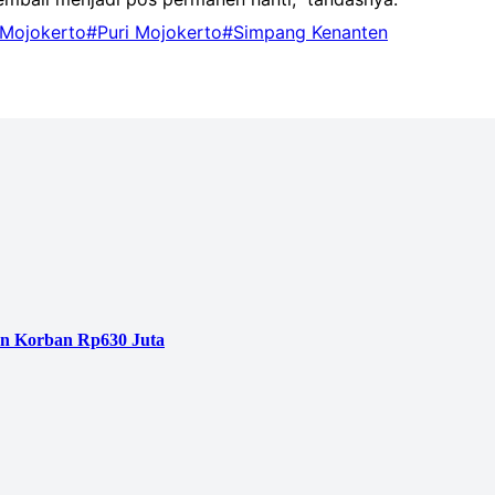
 Mojokerto
#Puri Mojokerto
#Simpang Kenanten
an Korban Rp630 Juta