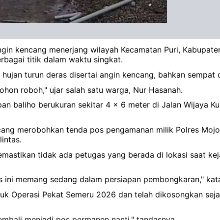
angin kencang menerjang wilayah Kecamatan Puri, Kabupaten
bagai titik dalam waktu singkat.
 hujan turun deras disertai angin kencang, bahkan sempat di
ohon roboh," ujar salah satu warga, Nur Hasanah.
 baliho berukuran sekitar 4 x 6 meter di Jalan Wijaya Kus
kencang merobohkan tenda pos pengamanan milik Polres Moj
intas.
mastikan tidak ada petugas yang berada di lokasi saat ke
pos ini memang sedang dalam persiapan pembongkaran," kat
k Operasi Pekat Semeru 2026 dan telah dikosongkan sejak 
embali menjadi pos permanen nanti," tandasnya.