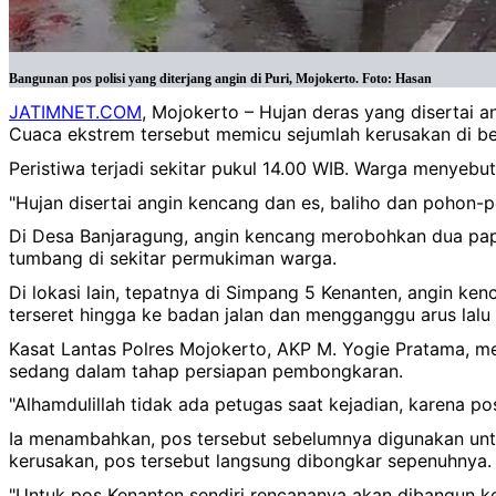
Bangunan pos polisi yang diterjang angin di Puri, Mojokerto. Foto: Hasan
JATIMNET.COM
, Mojokerto – Hujan deras yang disertai 
Cuaca ekstrem tersebut memicu sejumlah kerusakan di ber
Peristiwa terjadi sekitar pukul 14.00 WIB. Warga menyebut
"Hujan disertai angin kencang dan es, baliho dan pohon-p
Di Desa Banjaragung, angin kencang merobohkan dua papan
tumbang di sekitar permukiman warga.
Di lokasi lain, tepatnya di Simpang 5 Kenanten, angin 
terseret hingga ke badan jalan dan mengganggu arus lalu l
Kasat Lantas Polres Mojokerto, AKP M. Yogie Pratama, me
sedang dalam tahap persiapan pembongkaran.
"Alhamdulillah tidak ada petugas saat kejadian, karena 
Ia menambahkan, pos tersebut sebelumnya digunakan untu
kerusakan, pos tersebut langsung dibongkar sepenuhnya.
"Untuk pos Kenanten sendiri rencananya akan dibangun k