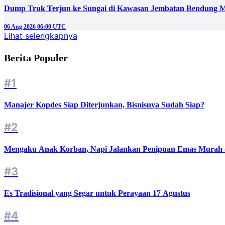
Dump Truk Terjun ke Sungai di Kawasan Jembatan Bendung M
06 Aug 2026 06:00 UTC
Lihat selengkapnya
Berita Populer
#1
Manajer Kopdes Siap Diterjunkan, Bisnisnya Sudah Siap?
#2
Mengaku Anak Korban, Napi Jalankan Penipuan Emas Murah d
#3
Es Tradisional yang Segar untuk Perayaan 17 Agustus
#4