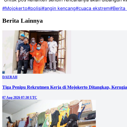
#Mojokerto
#polisi
#angin kencang
#cuaca ekstrem
#Berita
Berita Lainnya
DAERAH
Tiga Penipu Rekrutmen Kerja di Mojokerto Ditangkap, Kerugi
07 Aug 2026 07:30 UTC