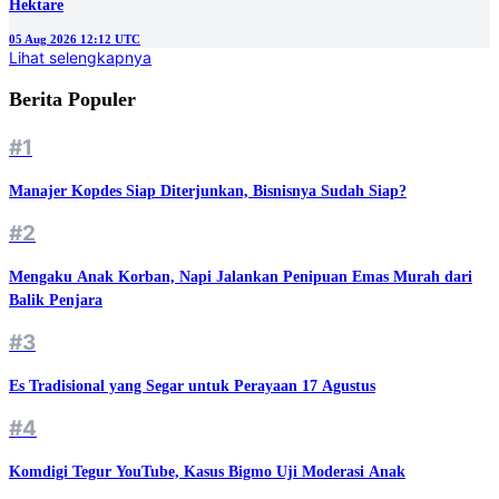
Hektare
05 Aug 2026 12:12 UTC
Lihat selengkapnya
Berita Populer
#1
Manajer Kopdes Siap Diterjunkan, Bisnisnya Sudah Siap?
#2
Mengaku Anak Korban, Napi Jalankan Penipuan Emas Murah dari
Balik Penjara
#3
Es Tradisional yang Segar untuk Perayaan 17 Agustus
#4
Komdigi Tegur YouTube, Kasus Bigmo Uji Moderasi Anak