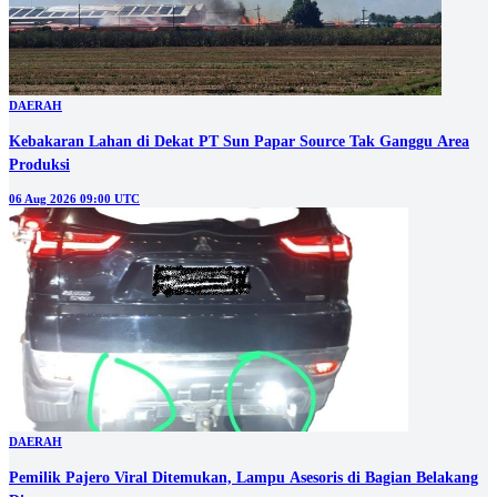
DAERAH
Kebakaran Lahan di Dekat PT Sun Papar Source Tak Ganggu Area
Produksi
06 Aug 2026 09:00 UTC
DAERAH
Pemilik Pajero Viral Ditemukan, Lampu Asesoris di Bagian Belakang