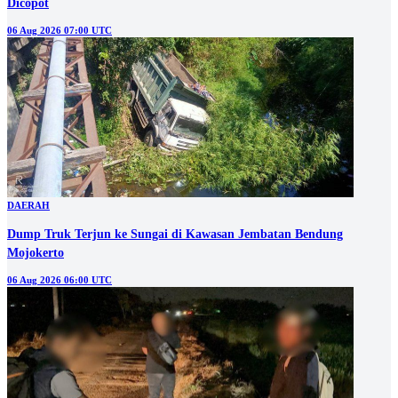
Dicopot
06 Aug 2026 07:00 UTC
DAERAH
Dump Truk Terjun ke Sungai di Kawasan Jembatan Bendung
Mojokerto
06 Aug 2026 06:00 UTC