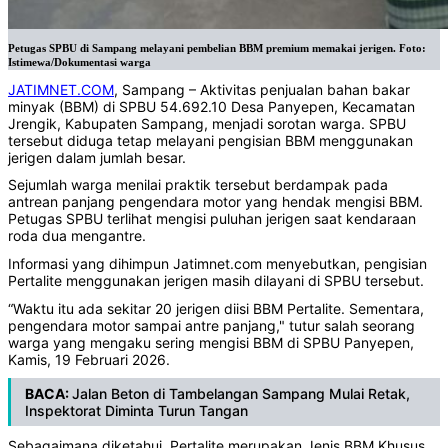
Petugas SPBU di Sampang melayani pembelian BBM premium memakai jerigen. Foto:
Istimewa/Dokumentasi warga
JATIMNET.COM
, Sampang – Aktivitas penjualan bahan bakar
minyak (BBM) di SPBU 54.692.10 Desa Panyepen, Kecamatan
Jrengik, Kabupaten Sampang, menjadi sorotan warga. SPBU
tersebut diduga tetap melayani pengisian BBM menggunakan
jerigen dalam jumlah besar.
Sejumlah warga menilai praktik tersebut berdampak pada
antrean panjang pengendara motor yang hendak mengisi BBM.
Petugas SPBU terlihat mengisi puluhan jerigen saat kendaraan
roda dua mengantre.
Informasi yang dihimpun Jatimnet.com menyebutkan, pengisian
Pertalite menggunakan jerigen masih dilayani di SPBU tersebut.
“Waktu itu ada sekitar 20 jerigen diisi BBM Pertalite. Sementara,
pengendara motor sampai antre panjang," tutur salah seorang
warga yang mengaku sering mengisi BBM di SPBU Panyepen,
Kamis, 19 Februari 2026.
BACA:
Jalan Beton di Tambelangan Sampang Mulai Retak,
Inspektorat Diminta Turun Tangan
Sebagaimana diketahui, Pertalite merupakan Jenis BBM Khusus