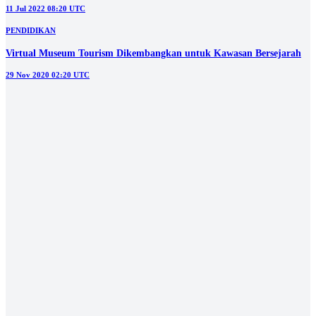
PENDIDIKAN
KKN Mahasiswa UPN Veteran Jatim di Blitar Bersama Kelompok
Wanita Tani
11 Sep 2022 03:40 UTC
BERITA