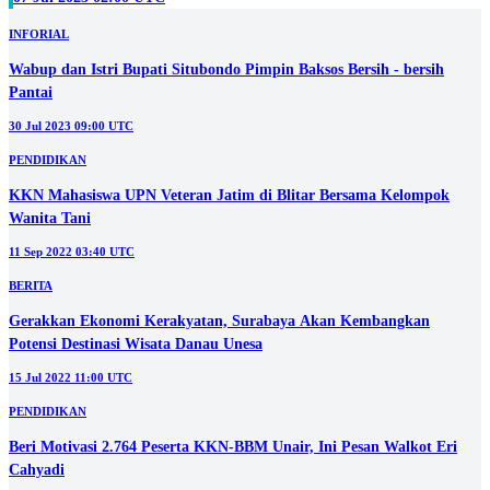
INFORIAL
Wabup dan Istri Bupati Situbondo Pimpin Baksos Bersih - bersih
Pantai
30 Jul 2023 09:00 UTC