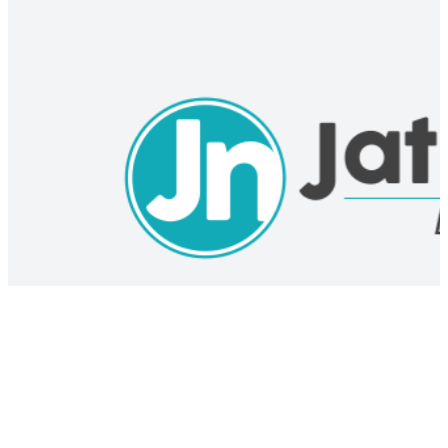
Gerakkan Ekonomi Kerakyatan, Surabaya Akan Kembangkan
Potensi Destinasi Wisata Danau Unesa
15 Jul 2022 11:00 UTC
PENDIDIKAN
Beri Motivasi 2.764 Peserta KKN-BBM Unair, Ini Pesan Walkot Eri
Cahyadi
11 Jul 2022 08:20 UTC