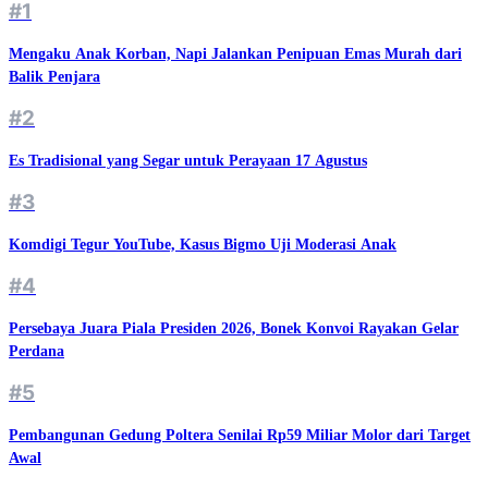
#1
Mengaku Anak Korban, Napi Jalankan Penipuan Emas Murah dari
Balik Penjara
#2
Es Tradisional yang Segar untuk Perayaan 17 Agustus
#3
Komdigi Tegur YouTube, Kasus Bigmo Uji Moderasi Anak
#4
Persebaya Juara Piala Presiden 2026, Bonek Konvoi Rayakan Gelar
Perdana
#5
Pembangunan Gedung Poltera Senilai Rp59 Miliar Molor dari Target
Awal