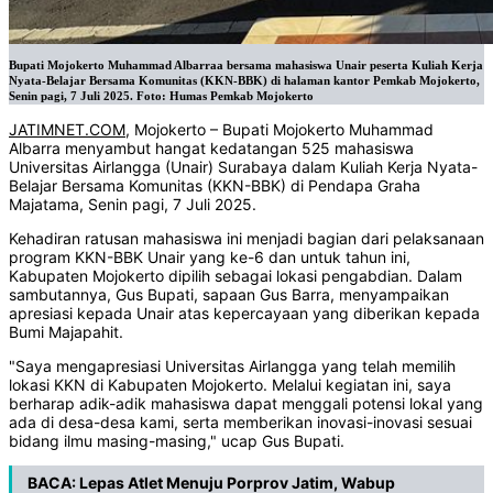
Bupati Mojokerto Muhammad Albarraa bersama mahasiswa Unair peserta Kuliah Kerja
Nyata-Belajar Bersama Komunitas (KKN-BBK) di halaman kantor Pemkab Mojokerto,
Senin pagi, 7 Juli 2025. Foto: Humas Pemkab Mojokerto
JATIMNET.COM
, Mojokerto – Bupati Mojokerto Muhammad
Albarra menyambut hangat kedatangan 525 mahasiswa
Universitas Airlangga (Unair) Surabaya dalam Kuliah Kerja Nyata-
Belajar Bersama Komunitas (KKN-BBK) di Pendapa Graha
Majatama, Senin pagi, 7 Juli 2025.
Kehadiran ratusan mahasiswa ini menjadi bagian dari pelaksanaan
program KKN-BBK Unair yang ke-6 dan untuk tahun ini,
Kabupaten Mojokerto dipilih sebagai lokasi pengabdian. Dalam
sambutannya, Gus Bupati, sapaan Gus Barra, menyampaikan
apresiasi kepada Unair atas kepercayaan yang diberikan kepada
Bumi Majapahit.
"Saya mengapresiasi Universitas Airlangga yang telah memilih
lokasi KKN di Kabupaten Mojokerto. Melalui kegiatan ini, saya
berharap adik-adik mahasiswa dapat menggali potensi lokal yang
ada di desa-desa kami, serta memberikan inovasi-inovasi sesuai
bidang ilmu masing-masing," ucap Gus Bupati.
BACA:
Lepas Atlet Menuju Porprov Jatim, Wabup