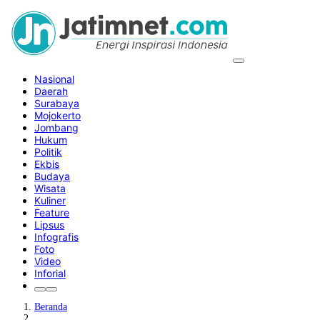
Nasional
Daerah
Surabaya
Mojokerto
Jombang
Hukum
Politik
Ekbis
Budaya
Wisata
Kuliner
Feature
Lipsus
Infografis
Foto
Video
Inforial
Beranda