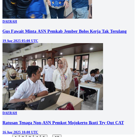
DAERAH
Gus Fawait Minta ASN Pemkab Jember Bolos Kerja Tak Terulang
19 Apr 2025 05:00 UTC
DAERAH
Ratusan Tenaga Non-ASN Pemkot Mojokerto Ikuti Try Out CAT
16 Apr 2025 10:00 UTC